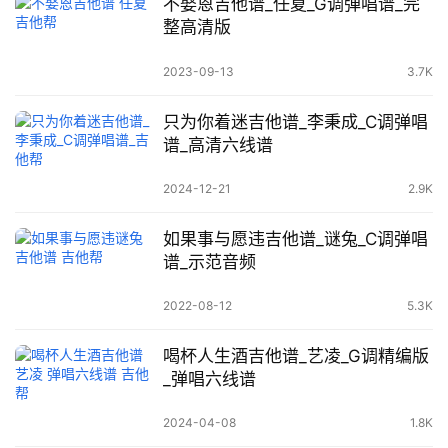
不娶恩吉他谱_任夏_G调弹唱谱_完
整高清版
2023-09-13
3.7K
只为你着迷吉他谱_李秉成_C调弹唱
谱_高清六线谱
2024-12-21
2.9K
如果事与愿违吉他谱_谜兔_C调弹唱
谱_示范音频
2022-08-12
5.3K
喝杯人生酒吉他谱_艺凌_G调精编版
_弹唱六线谱
2024-04-08
1.8K