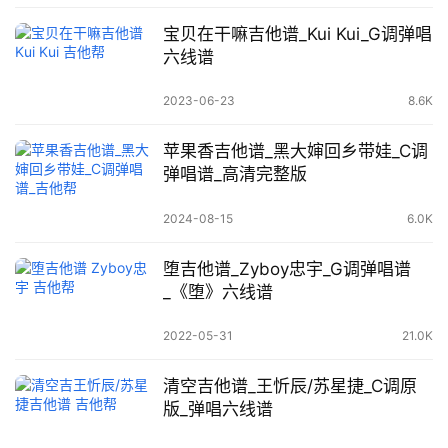
宝贝在干嘛吉他谱_Kui Kui_G调弹唱
六线谱
2023-06-23
8.6K
苹果香吉他谱_黑大婶回乡带娃_C调
弹唱谱_高清完整版
2024-08-15
6.0K
堕吉他谱_Zyboy忠宇_G调弹唱谱
_《堕》六线谱
2022-05-31
21.0K
清空吉他谱_王忻辰/苏星捷_C调原
版_弹唱六线谱