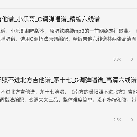
他谱_小乐哥_C调弹唱谱_精编六线谱
谱，小乐哥翻唱版本，原唱铁脑袋mp3的一首网络热门歌曲。
他弹唱谱，选用C调指法原调编配，精编吉他六线谱共两张高清图
你又何止是执迷不悟，眼泪偶…
8.8K
0
照不进北方吉他谱_茅十七_G调弹唱谱_高清六线谱
照不进北方吉他谱，茅十七演唱，《南方的暖阳照不进北方》吉
G调指法编配，变调夹夹三品，整体难度简单，没有横按和弦，带
，完整版共两张高清图片六线谱。…
2.5K
0