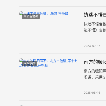
执迷不悟吉
精品吉他谱
执迷不悟吉他
迷不悟》吉
谱例。 我对
2023-07-15
南方的暖阳
网络歌曲
南方的暖阳
唱谱，采用
奏间奏尾奏
2025-05-16