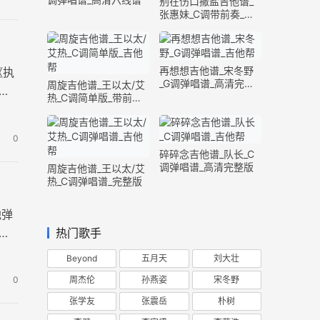
别在伤口撒盐吉他谱_
张惠妹_C调带前奏_完
整版
再想想吉他谱_宋冬野
《执
_G调弹唱谱_高清完整
周旋吉他谱_王以太/艾
片
版
热_C调简单版_带前奏
间奏
0
碎碎念吉他谱_队长_C
调弹唱谱_高清完整版
周旋吉他谱_王以太/艾
热_C调弹唱谱_完整版
他弹
前
热门歌手
Beyond
五月天
刘大壮
周杰伦
孙燕姿
宋冬野
0
张学友
张震岳
朴树