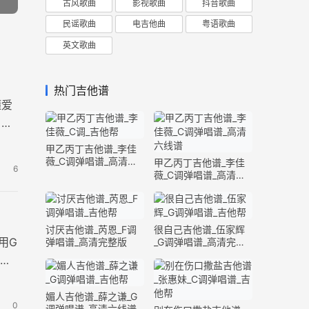
古风歌曲
影视歌曲
抖音歌曲
民谣歌曲
电吉他曲
粤语歌曲
英文歌曲
热门吉他谱
懂爱
，这
甲乙丙丁吉他谱_李佳
薇_C调弹唱谱_高清六
甲乙丙丁吉他谱_李佳
6
线谱
薇_C调弹唱谱_高清六
线谱
讨厌吉他谱_芮恩_F调
很自己吉他谱_伍家辉
用G
弹唱谱_高清完整版
_G调弹唱谱_高清完整
版
媚人吉他谱_薛之谦_G
0
调弹唱谱_高清六线谱