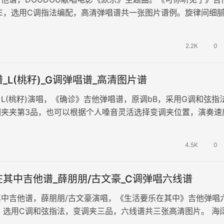
E，选用C调指法编配，高清弹唱谱共一张图片谱例。旋律间细
多维画卷，深刻剖析复杂与…
2.2K
0
_L(桃籽)_G调弹唱谱_高清图片谱
L(桃籽)演唱，《确诊》吉他弹唱谱，原调bB，采用G调和弦指
调夹夹第3品，也可以根据个人嗓音灵活选择变调夹位置，演奏速
0拍，演奏难度为简单。…
4.5K
0
其中吉他谱_薛朋朋/古文豪_C调弹唱六线谱
其中吉他谱，薛朋朋/古文豪演唱，《生活要乐在其中》吉他弹唱
，选用C调和弦指法，变调夹三品，六线谱共三张高清图片。 海