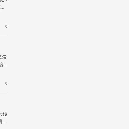
腻勾
0
法演
度
0
六线
阔天