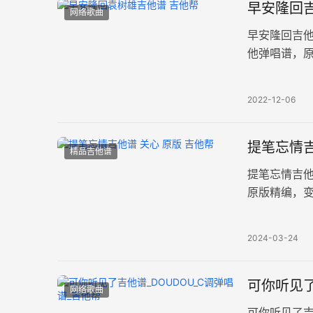
早安隆回吉
网络歌曲
早安隆回吉
他弹唱谱，原
速度大概95
2022-12-06
提笔忘情吉
精品吉他谱
提笔忘情吉他
原版精编，变
清风徐来，
2024-03-24
可你听见了
网络歌曲
可你听见了吉