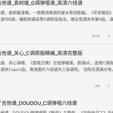
他谱_袁树雄_G调弹唱谱_高清六线谱
他谱，袁树雄演唱，一首歌颂美丽的家乡原创歌曲。《早安隆回
调为B调，编配制谱采用G调和弦指法，建议变调夹夹第4品，
拍每分钟，难度简单。 欢快…
26.0K
0
他谱_关心_C调原版精编_高清完整版
谱，关心演唱，《提笔忘情》吉他弹唱谱，原调bE，选用C调
调夹Capo3品，高清图片六线谱共三张谱例。 当阳光洒满大地
温柔细腻，趁花朵尚未盛…
1.8K
0
吉他谱_DOUDOU_C调弹唱六线谱
他谱，DOUDOU献唱电影《默杀》主题曲。《可你听见了》吉