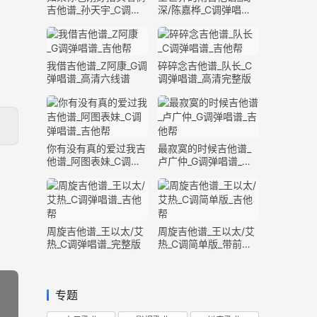
吉他谱_孙天宇_C调弹
深/陈嘉桦_C调弹唱谱_
唱谱_完整版
完整版
我借吉他谱_Z阿康_G调
碎碎念吉他谱_队长_C
弹唱谱_高清六线谱
调弹唱谱_高清完整版
你有没有真的爱过我吉
最寂寞的时候吉他谱_
他谱_阿图表妹_C调弹
卢广仲_G调弹唱谱_高
唱谱_完整版
清六线谱
周旋吉他谱_王以太/艾
周旋吉他谱_王以太/艾
热_C调弹唱谱_完整版
热_C调简单版_带前奏
间奏
专题