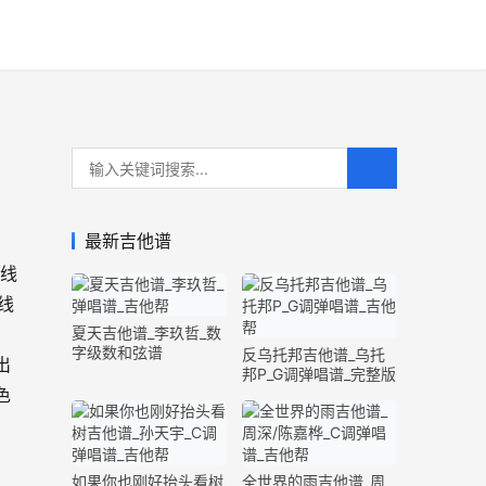
最新吉他谱
六线
线
夏天吉他谱_李玖哲_数
字级数和弦谱
反乌托邦吉他谱_乌托
出
邦P_G调弹唱谱_完整版
色
如果你也刚好抬头看树
全世界的雨吉他谱_周