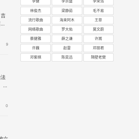
李健
李宗盛
李荣浩
林俊杰
梁静茹
毛不易
》吉
流行歌曲
海来阿木
王菲
演奏
网络歌曲
罗大佑
莫文蔚
蔡健雅
薛之谦
许嵩
9
许巍
赵雷
邓丽君
邓紫棋
陈奕迅
隔壁老樊
指法
，趁
0
他六