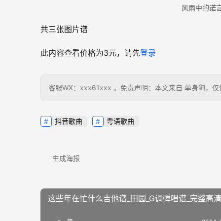
风雨中的诺言
共三张图片谱
此内容查看价格为
3
元，请先
登录
客服WX：xxx61xxx 。免责声明：本文来自 单身
抖音歌曲
粤语歌曲
生成海报
这些年在忙什么吉他谱_田园_G调弹唱谱_完整高