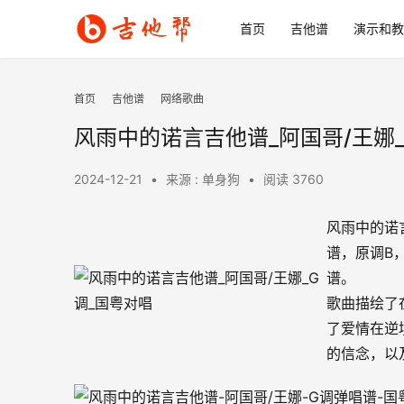
首页
吉他谱
演示和教
首页
吉他谱
网络歌曲
风雨中的诺言吉他谱_阿国哥/王娜_
2024-12-21
•
来源 : 单身狗
•
阅读 3760
风雨中的诺
谱，原调B
谱。
歌曲描绘了
了爱情在逆
的信念，以