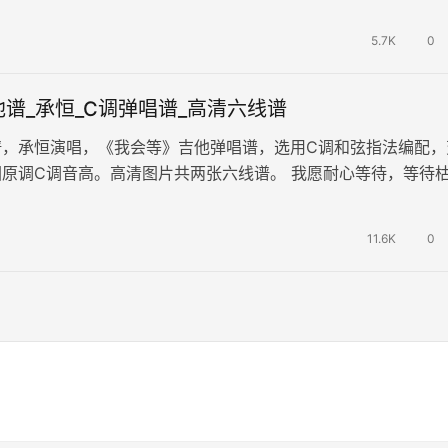
一步的智慧。生活中，时常…
5.7K
0
谱_承恒_C调弹唱谱_高清六线谱
谱，承恒演唱，《我会等》吉他弹唱谱，选用C调和弦指法编配，
原调C调音高。高清图片共两张六线谱。 我愿耐心等待，等待
盼望那春日里的新生。我等待着…
11.6K
0