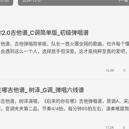
12-20
2024-12-21
下一篇
2.0吉他谱_C调简单版_初级弹唱谱
吉他谱，吉他弹唱简单版，队长一首火爆全网的歌曲，也许每个
总会遇到这么一个人，选择放手但深爱。这才是纯粹至真的爱吧
有力量。 《哪里都是你2.0…
15.6K
0
哪吉他谱_ 树泽_G调_弹唱六线谱
哪吉他谱，树泽演唱，《后来的你在哪》吉他弹唱谱，原调A，采
，变调夹夹第二品，节奏4/4拍，每分钟95拍左右，演奏难度简
过一个让你忘不掉的人吗？…
11.3K
0