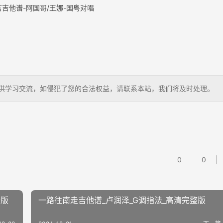
吉他谱-阿国哥/王娜-国粤对唱
狗，仅供学习交流，如侵犯了您的合法权益，请联系本站，我们将及时处理。
0
0
清版
一路往南走吉他谱_卢润泽_G调指法_高清完整版