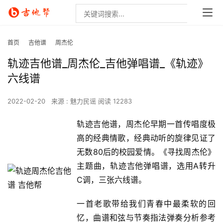
首页
吉他谱
周杰伦
轨迹吉他谱_周杰伦_吉他弹唱谱_《轨迹》
六线谱
2022-02-20
来源 : 魅力民谣
阅读 12283
轨迹吉他谱，周杰伦早期一首传唱度极
高的经典情歌，经典动听的旋律见证了
无数80后的校园爱情。《寻找周杰伦》
主题曲，轨迹吉他弹唱谱，选用A转升
C调，三张六线谱。
一首老歌带给我们青春中最柔软的回
忆，曲谱和弦与节奏指法弹奏分析参考