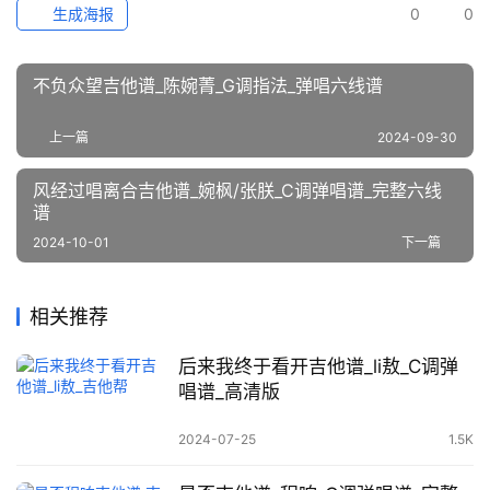
生成海报
0
0
不负众望吉他谱_陈婉菁_G调指法_弹唱六线谱
上一篇
2024-09-30
风经过唱离合吉他谱_婉枫/张朕_C调弹唱谱_完整六线
谱
2024-10-01
下一篇
相关推荐
后来我终于看开吉他谱_li敖_C调弹
唱谱_高清版
2024-07-25
1.5K