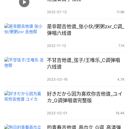
2022-07-12
11.9K
是非题吉他谱_张小伙/粥粥zxr_C调_
弹唱六线谱
2022-11-12
7.1K
不甘吉他谱_弦子/王唯乐_C调弹唱
六线谱
2023-03-16
4.7K
好きだから因为喜欢你吉他谱_ユイ
カ_G调弹唱谱完整版
2023-02-01
18.4K
的青春吉他谱_高巾立_G调_高清弹