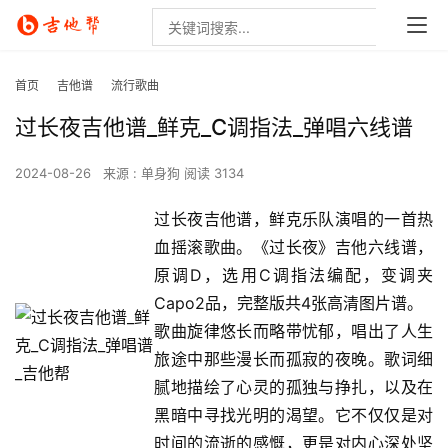
首页
吉他谱
流行歌曲
过长夜吉他谱_鲜克_C调指法_弹唱六线谱
2024-08-26
来源 : 单身狗
阅读 3134
过长夜吉他谱，鲜克乐队演唱的一首热
血摇滚歌曲。《过长夜》吉他六线谱，
原调D，选用C调指法编配，变调夹
Capo2品，完整版共4张高清图片谱。
歌曲旋律悠长而略带忧郁，唱出了人生
旅途中那些漫长而孤寂的夜晚。歌词细
腻地描绘了心灵的孤独与挣扎，以及在
黑暗中寻找光明的渴望。它不仅仅是对
时间的流逝的感慨，更是对内心深处坚