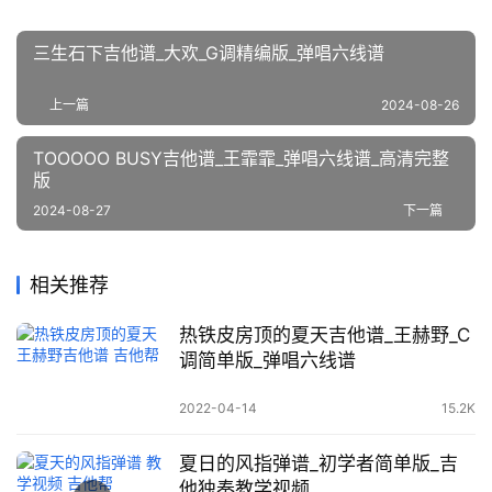
三生石下吉他谱_大欢_G调精编版_弹唱六线谱
上一篇
2024-08-26
TOOOOO BUSY吉他谱_王霏霏_弹唱六线谱_高清完整
版
2024-08-27
下一篇
相关推荐
热铁皮房顶的夏天吉他谱_王赫野_C
调简单版_弹唱六线谱
2022-04-14
15.2K
夏日的风指弹谱_初学者简单版_吉
他独奏教学视频