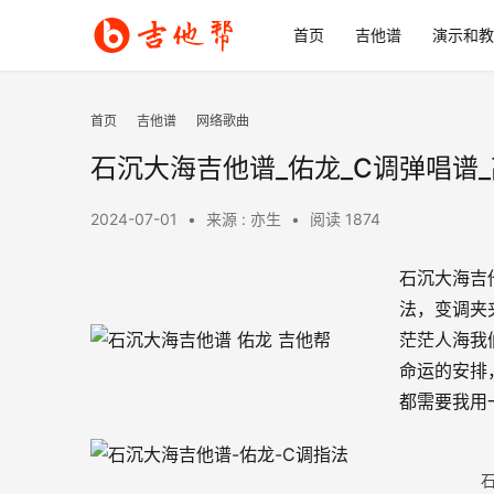
首页
吉他谱
演示和教
首页
吉他谱
网络歌曲
石沉大海吉他谱_佑龙_C调弹唱谱
2024-07-01
•
来源 : 亦生
•
阅读 1874
石沉大海吉
法，变调夹
茫茫人海我
命运的安排
都需要我用