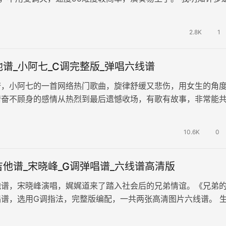
补，我明知这是我与自己的抗…
2.8K
1
谱_小阿七_C调完整版_弹唱六线谱
谱，小阿七的一首网络热门歌曲，旋律舒缓又悲伤，用女生的角
情奋不顾身的感情从热烈到最后遗憾收场，有歌有故事，非常能
将人的情绪代入其中，如今虽然抱有…
10.6K
0
他谱_宋晓峰_G调弹唱谱_六线谱高清版
他谱，宋晓峰演唱，娓娓道来了踏入社会后的兄弟情谊。《兄弟
谱，选用G调指法，完整版编配，一共两张高清图片六线谱。 
幸好有兄弟互相搀扶。人生的旅途…