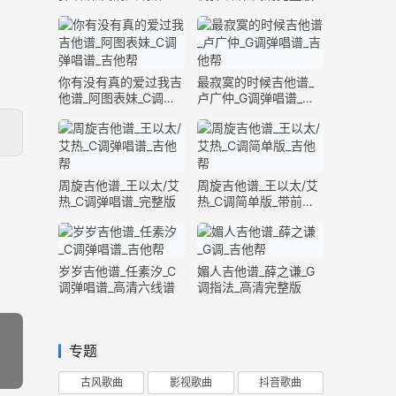
你有没有真的爱过我吉
最寂寞的时候吉他谱_
他谱_阿图表妹_C调弹
卢广仲_G调弹唱谱_高
唱谱_完整版
清六线谱
周旋吉他谱_王以太/艾
周旋吉他谱_王以太/艾
热_C调弹唱谱_完整版
热_C调简单版_带前奏
间奏
岁岁吉他谱_任素汐_C
媚人吉他谱_薛之谦_G
调弹唱谱_高清六线谱
调指法_高清完整版
专题
古风歌曲
影视歌曲
抖音歌曲