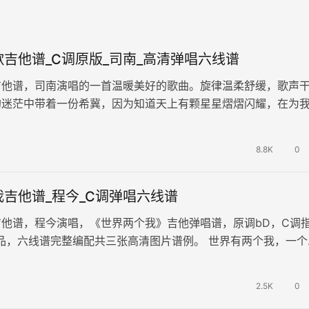
吉他谱_C调原版_司南_高清弹唱六线谱
吉他谱，司南演唱的一首温暖美好的歌曲。旋律温柔舒缓，歌声
的迷茫中带着一份希冀，因为知道天上有颗星星熠熠闪耀，在为
向，让大家不畏前行。 《星星…
8.8K
0
吉他谱_程今_C调弹唱六线谱
他谱，程今演唱，《世界两个我》吉他弹唱谱，原调bD，C调
品，六线谱完整编配共三张高清图片谱例。 世界有两个我，一个
个疲于现实匆忙，是我，内心的…
2.5K
0