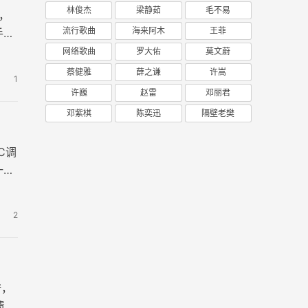
林俊杰
梁静茹
毛不易
，
流行歌曲
海来阿木
王菲
手。
网络歌曲
罗大佑
莫文蔚
蔡健雅
薛之谦
许嵩
1
许巍
赵雷
邓丽君
邓紫棋
陈奕迅
隔壁老樊
C调
一路
2
谱，
遗憾