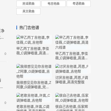
民谣歌曲
电吉他曲
粤语歌曲
英文歌曲
热门吉他谱
干净
我们
甲乙丙丁吉他谱_李佳
薇_C调弹唱谱_高清六
甲乙丙丁吉他谱_李佳
0
线谱
薇_C调弹唱谱_高清六
线谱
讨厌吉他谱_芮恩_F调
指
弹唱谱_高清完整版
我很想见见你吉他谱_Z
远
阿康_G调弹唱谱_完整
版
0
老歌吉他谱_许嵩_C调
很自己吉他谱_伍家辉
弹唱谱_高清完整版
_G调弹唱谱_高清完整