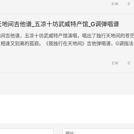
3.1K
0
天地间吉他谱_五凉十坊武威特产馆_G调弹唱谱
地间吉他谱，五凉十坊武威特产馆演唱，唱出了独行天地间的苍
生相逢又别离的孤寂。《我独行在天地间》吉他弹唱谱，G调指法
共三张高清图片六线谱。歌曲融入西…
2.1K
0
网址：