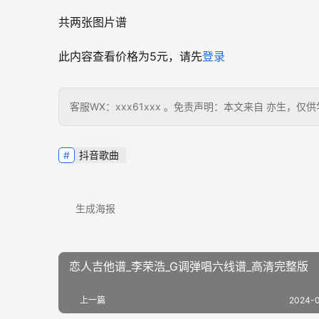
共两张图片谱
此内容查看价格为
5
元，请先
登录
客服WX：xxx61xxx 。免责声明：本文来自 亦生
抖音歌曲
生成海报
恋人吉他谱_李荣浩_G调弹唱六线谱_高清完整版
上一篇
2024-