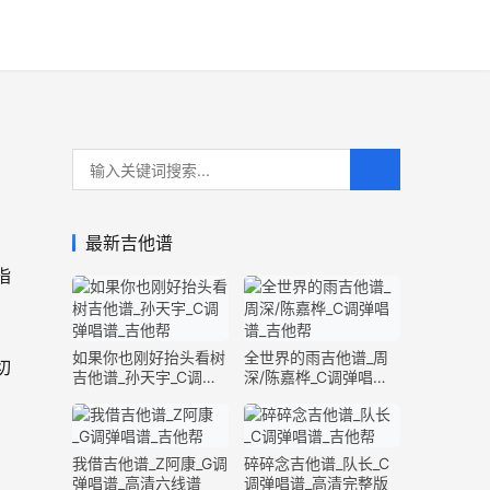
最新吉他谱
指
，
如果你也刚好抬头看树
全世界的雨吉他谱_周
切
吉他谱_孙天宇_C调弹
深/陈嘉桦_C调弹唱谱_
唱谱_完整版
完整版
我借吉他谱_Z阿康_G调
碎碎念吉他谱_队长_C
弹唱谱_高清六线谱
调弹唱谱_高清完整版