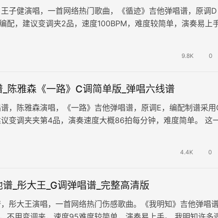
，王子健演唱，一首网络热门歌曲，《循迹》吉他弹唱谱，原调D
编配，建议变调夹2品，速度100BPM，难度较简单，演奏易上
的白日焰火，一个转眼就…
9.8K
0
谱_陈雅森《一路》C调简单版_弹唱六线谱
唱谱，陈雅森演唱，《一路》吉他弹唱谱，原调E，编配制谱采用
议变调夹夹第4品，演奏速度大概86拍每分钟，难度简单。 这
路的霓虹，这一路短暂得就…
4.4K
0
谱_彤大王_G调弹唱谱_完整高清版
谱，彤大王演唱，一首网络热门伤感歌曲。《我明知》吉他弹唱
，不用变调夹，速度95难度较简单，演奏易上手。 我明知许多