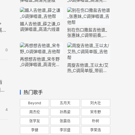
版
，
媚人吉他谱_薛之谦_G
调弹唱谱_高清六线谱
离悲
别在伤口撒盐吉他谱_
张惠妹_C调带前奏_完
整版
0
再想想吉他谱_宋冬野
_G调弹唱谱_高清完整
周旋吉他谱_王以太/艾
版
热_C调简单版_带前奏
间奏
指
图片
热门歌手
Beyond
五月天
刘大壮
4
周杰伦
孙燕姿
宋冬野
张学友
张震岳
朴树
李健
李宗盛
李荣浩