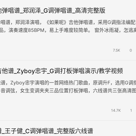
弹唱谱_郑润泽_G调弹唱谱_高清完整版
弹唱谱，郑润泽演唱，《如果呢》吉他弹唱谱，采用G调指法编配
品，演奏速度85BPM，易上手难度较简单。 窗外冰雨凝，怎逃
有你的严冬？往事尽成回忆…
7.5K
0
他谱_Zyboy忠宇_G调打板弹唱演示/教学视频
谱，Zyboy忠宇演唱的一首网络热门歌曲，原调升F，选用G调
半音调弦，女生变调夹夹三品位置打板弹唱，六线谱共三张高清
妈的话》吉他弹唱演示和教…
14.7K
1
_王子健_C调弹唱谱_完整版六线谱