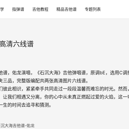
学
指弹谱
吉他教程
精品吉他谱
专题列表
_高清六线谱
他谱，佑龙演唱，《石沉大海》吉他弹唱谱，原调bE，选用C调
夹三品，完整版编配共两张高清图片六线谱。
们彼此相识，紧紧牵手共同走过一段段温馨而难忘的时光。然而
，让我们相遇又分离，你的心中从未真正燃起过爱的火焰，这一
一生的时间去追寻和猜测。
石沉大海吉他谱-佑龙