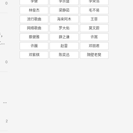
李健
李宗盛
李荣浩
0
林俊杰
梁静茹
毛不易
流行歌曲
海来阿木
王菲
网络歌曲
罗大佑
莫文蔚
谱，
蔡健雅
薛之谦
许嵩
世界
许巍
赵雷
邓丽君
邓紫棋
陈奕迅
隔壁老樊
0
，
，又
2