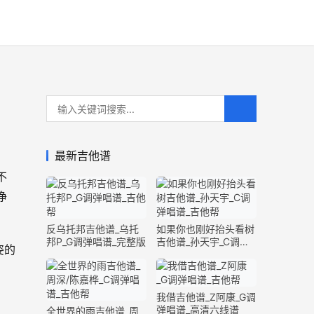
最新吉他谱
不
净
反乌托邦吉他谱_乌托
如果你也刚好抬头看树
邦P_G调弹唱谱_完整版
吉他谱_孙天宇_C调弹
姿的
唱谱_完整版
我借吉他谱_Z阿康_G调
弹唱谱_高清六线谱
全世界的雨吉他谱_周