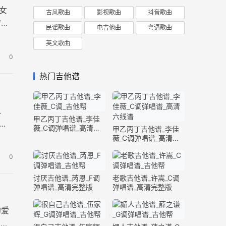
女
古风歌曲
影视歌曲
抖音歌曲
谱共
民谣歌曲
电吉他曲
粤语歌曲
英文歌曲
0
热门吉他谱
以
甲乙丙丁吉他谱_李佳
片
薇_C调弹唱谱_高清六
甲乙丙丁吉他谱_李佳
线谱
薇_C调弹唱谱_高清六
线谱
0
讨厌吉他谱_芮恩_F调
老歌吉他谱_许嵩_C调
弹唱谱_高清完整版
弹唱谱_高清完整版
的爱
，演