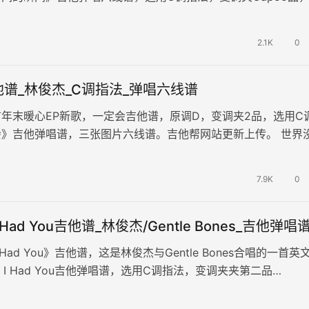
等，横按和弦F，完整版编…
2.1K
0
谱_林俊杰_C调指法_弹唱六线谱
年末暖心EP新歌，一定会吉他谱，原调D，变调夹2品，选用C
会》吉他弹唱谱，三张图片六线谱。吉他帮网站更新上传。 世界
，风雨无一幸免地猖狂，我…
7.9K
0
t I Had You吉他谱_林俊杰/Gentle Bones_吉他弹唱
t I Had You》吉他谱，这是林俊杰与Gentle Bones合唱的一首英
ast I Had You吉他弹唱谱，选用C调指法，变调夹夹第二品…