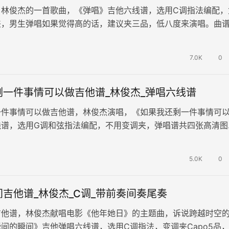
，林俊杰的一首歌曲，《弹唱》吉他六线谱，选用C调指法编配，
夹，男生弹唱如果觉得高的话，建议夹三品，低八度来演唱。曲
谱。 甜蜜度超高的歌曲，相信…
7.0K
0
剩一件事情可以做吉他谱_林俊杰_弹唱六线谱
一件事情可以做吉他谱，林俊杰演唱，《如果我还剩一件事情可
线谱，选用G调和弦指法编配，不用变调夹，弹唱谱共四张高清图
生命只剩一件事，我将重新定义幸…
5.0K
0
吉他谱_林俊杰_C调_带前奏间奏尾奏
吉他谱，林俊杰献唱电影《他年她日》的主题曲，诉说跨越时空
间的瞬间》吉他弹唱六线谱，选用C调指法，变调夹Capo5品