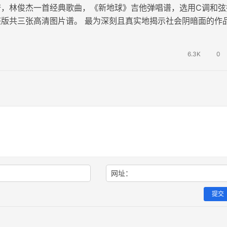
谱，林俊杰一首经典歌曲，《新地球》吉他弹唱谱，选用C调和弦
整版共三张高清图片谱。 最为深刻且真实地揭示社会阴暗面的作
们内心深处的良善意识，呼吁我…
6.3K
0
网址：
提交