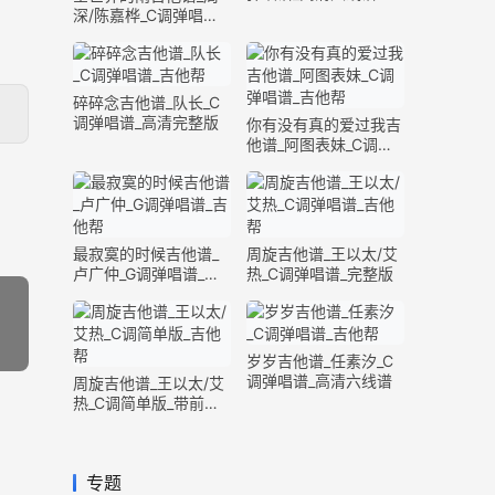
深/陈嘉桦_C调弹唱谱_
完整版
碎碎念吉他谱_队长_C
调弹唱谱_高清完整版
你有没有真的爱过我吉
他谱_阿图表妹_C调弹
唱谱_完整版
最寂寞的时候吉他谱_
周旋吉他谱_王以太/艾
卢广仲_G调弹唱谱_高
热_C调弹唱谱_完整版
清六线谱
岁岁吉他谱_任素汐_C
调弹唱谱_高清六线谱
周旋吉他谱_王以太/艾
热_C调简单版_带前奏
间奏
专题