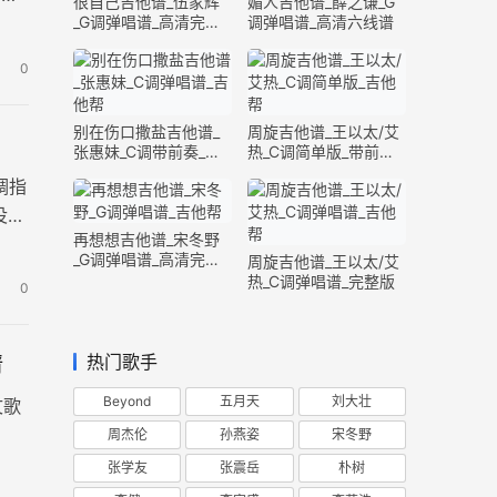
很自己吉他谱_伍家辉
媚人吉他谱_薛之谦_G
_G调弹唱谱_高清完整
调弹唱谱_高清六线谱
版
0
别在伤口撒盐吉他谱_
周旋吉他谱_王以太/艾
张惠妹_C调带前奏_完
热_C调简单版_带前奏
整版
间奏
调指
没有
再想想吉他谱_宋冬野
_G调弹唱谱_高清完整
周旋吉他谱_王以太/艾
版
热_C调弹唱谱_完整版
0
热门歌手
谱
Beyond
五月天
刘大壮
文歌
周杰伦
孙燕姿
宋冬野
张学友
张震岳
朴树