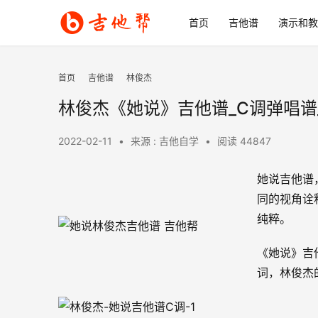
首页
吉他谱
演示和教
首页
吉他谱
林俊杰
林俊杰《她说》吉他谱_C调弹唱谱
2022-02-11
•
来源 : 吉他自学
•
阅读 44847
她说吉他谱
同的视角诠
纯粹。
《她说》吉
词，林俊杰