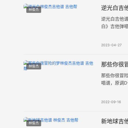
逆光白吉他
林俊杰
逆光白吉他
白》吉他弹
谱例。 20
2023-04-27
那些你很冒
林俊杰
那些你很冒
唱谱，原调
谱。 这世上
2022-09-16
新地球吉他
林俊杰