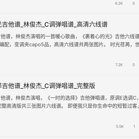
6.2K
0
吉他谱_林俊杰_C调弹唱谱_高清六线谱
吉他谱，林俊杰演唱的一首暖心歌曲，《裹着心的光》吉他六线
编配，变调夹capo5品，高清六线谱共两张图片。 时光荏苒，
但我们依然相信，总有那么…
7.2K
0
吉他谱_林俊杰_C调弹唱谱_完整版
吉他谱，林俊杰演唱，《一时的选择》吉他弹唱谱，原调E选调C
，完整高清版共三张图片六线谱。 即便我只是你生命中的短暂过客
一时的选择，但是我深信那…
5.5K
1