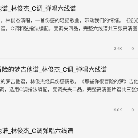
谱_林俊杰_C调_弹唱六线谱
谱，林俊杰演唱，一首伤感的轻摇歌曲，带动我们的情绪。《逆
唱谱，C调和弦指法编配，变调夹四品，完整六线谱共三张高清图
年如梭，我们迎来了新的旅程，在…
3.6K
0
险的梦吉他谱_林俊杰_C调_弹唱六线谱
险的梦吉他谱，林俊杰经典伤感情歌，《那些你很冒险的梦》吉
D调，选用C调指法编配，变调夹夹二品，完整高清图片谱共三张
最有安全感的事情不就是，你…
19.0K
0
谱_林俊杰_C调弹唱六线谱