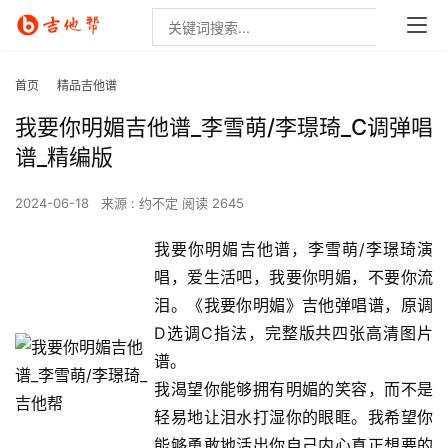
首页
精品吉他谱
我要你明媚吉他谱_李雪萌/李璟琦_C调弹唱
谱_精编版
2024-06-18
来源 : 约不定
阅读 2645
我要你明媚吉他谱，李雪萌/李璟琦演
唱，爱生活吧，我要你明媚，不要你流
泪。《我要你明媚》吉他弹唱谱，原调
D选调C指法，完整版共四张高清图片
谱。
我渴望你能够拥有明媚的笑容，而不是
轻易地让泪水打湿你的眼眶。我希望你
能够勇敢地活出你自己内心真正想要的