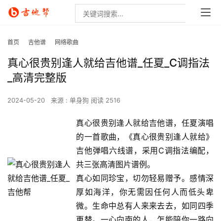
首页
吉他谱
网络歌曲
真心很贵别逢人就给吉他谱_任夏_C调指法
_高清完整版
2024-05-20
来源 : 单身狗
阅读 2516
真心很贵别逢人就给吉他谱，任夏演唱
的一首歌曲，《真心很贵别逢人就给》
吉他弹唱六线谱，采用C调指法编配，
共三张高清图片谱例。
真心如同珍宝，切勿轻易赠予。感情深
厚如海洋，你无需因任何人而低头卑
微。生命中总有人来来去去，如同四季
更替。一心向南的人，怎能陪你一路向