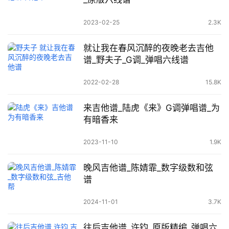
2023-02-25
2.3K
就让我在春风沉醉的夜晚老去吉他
谱_野夫子_G调_弹唱六线谱
2022-02-28
15.8K
来吉他谱_陆虎《来》G调弹唱谱_为
有暗香来
2023-11-10
1.9K
晚风吉他谱_陈婧霏_数字级数和弦
谱
2024-11-01
3.7K
往后吉他谱_许钧_原版精编_弹唱六