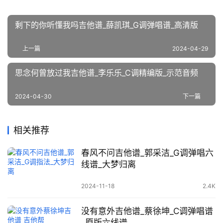
剩下的你听懂我吗吉他谱_薛凯琪_G调弹唱谱_高清版
上一篇
2024-04-29
思念何曾放过我吉他谱_李乐乐_C调精编版_示范音频
2024-04-30
下一篇
相关推荐
春风不问吉他谱_郭采洁_G调弹唱六
线谱_大梦归离
2024-11-18
2.4K
没有意外吉他谱_蔡徐坤_C调弹唱谱
_原版六线谱