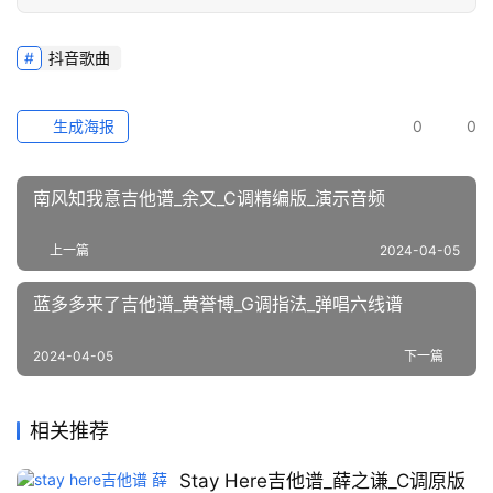
抖音歌曲
生成海报
0
0
南风知我意吉他谱_余又_C调精编版_演示音频
上一篇
2024-04-05
蓝多多来了吉他谱_黄誉博_G调指法_弹唱六线谱
2024-04-05
下一篇
相关推荐
Stay Here吉他谱_薛之谦_C调原版