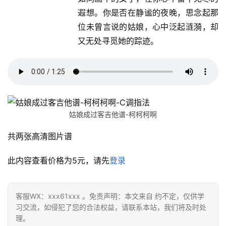
遐想。你是否在静谧的夜晚，思念起那
位未曾言说的姑娘，心中泛起涟漪，却
又无处寻觅她的踪迹。
姑娘成过客吉他谱-柯柯柯啊
共两张高清图片谱
此内容查看价格为
5
元，请先
登录
客服WX：xxx61xxx 。免责声明：本文来自 约不定，仅供学
习交流，如侵犯了您的合法权益，请联系本站，我们将及时处
理。