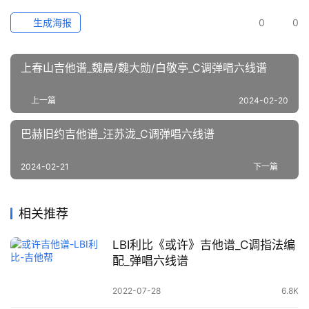
生成海报
0
0
上春山吉他谱_魏晨/魏大勋/白敬亭_C调弹唱六线谱
上一篇
2024-02-20
巴赫旧约吉他谱_汪苏泷_C调弹唱六线谱
2024-02-21
下一篇
相关推荐
LBI利比《或许》吉他谱_C调指法编
配_弹唱六线谱
2022-07-28
6.8K