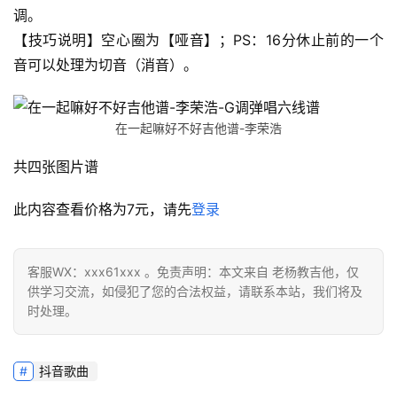
调。
【技巧说明】空心圈为【哑音】；PS：16分休止前的一个
音可以处理为切音（消音）。
在一起嘛好不好吉他谱-李荣浩
共四张图片谱
此内容查看价格为
7
元，请先
登录
客服WX：xxx61xxx 。免责声明：本文来自 老杨教吉他，仅
供学习交流，如侵犯了您的合法权益，请联系本站，我们将及
时处理。
抖音歌曲