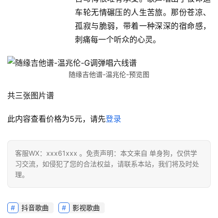
车轮无情碾压的人生苦旅。那份苍凉、
孤寂与脆弱，带着一种深深的宿命感，
刺痛每一个听众的心灵。
随缘吉他谱-温兆伦-预览图
共三张图片谱
此内容查看价格为
5
元，请先
登录
客服WX：xxx61xxx 。免责声明：本文来自 单身狗，仅供学
习交流，如侵犯了您的合法权益，请联系本站，我们将及时处
理。
抖音歌曲
影视歌曲