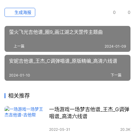
生成海报
0
0
萤火飞光吉他谱_圈9_画江湖之天罡传主题曲
上一篇
2024-01-09
安妮吉他谱_王杰_C调弹唱谱_原版精编_高清六线谱
2024-01-10
下一篇
相关推荐
一场游戏一场梦吉他谱_王杰_G调弹
唱谱_高清六线谱
2022-05-31
20.3K