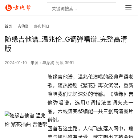
首页
吉他谱
经典怀旧
随缘吉他谱_温兆伦_G调弹唱谱_完整高清
版
2024-01-10
来源 : 单身狗
阅读 3991
随缘吉他谱，温兆伦演唱的经典粤语老
歌，随热播剧《繁花》再次沉浸，重新
唤醒我们记忆深处的情感。《随缘》吉
他弹唱谱，选用G调指法变调夹夹一
品，六线谱完整编配一共三张高清图片
谱例。
回首看这生路，人似飞虫落入网中，痛
苦与悔恨唯有承受。歌声唱出了被命运