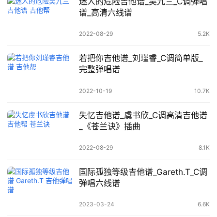
迷人的危险吉他谱_吴九三_C调弹唱
谱_高清六线谱
2022-08-29
5.2K
若把你吉他谱_刘瑾睿_C调简单版_
完整弹唱谱
2022-10-19
10.7K
失忆吉他谱_虞书欣_C调高清吉他谱
_《苍兰诀》插曲
2022-08-29
8.1K
国际孤独等级吉他谱_Gareth.T_C调
弹唱六线谱
2023-03-24
6.6K