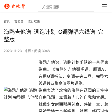
首页
吉他谱
流行歌曲
海鸥吉他谱_逃跑计划_G调弹唱六线谱_完
整版
2023-11-23
来源 :
阅读 3048
海鸥吉他谱，逃跑计划乐队的一首代表
歌曲。《海鸥》吉他弹唱谱，原调A，
选用G调指法，变调夹夹二品，完整六
线谱共四张高清图片谱例。
歌曲表达了欢快的海鸥在辽阔的天空中
自由飞翔，寓意着内心的自我和梦想。
就像少女时期那般纯真，感情丰富，总
是被爱情本身所吸引。然而，经历过情