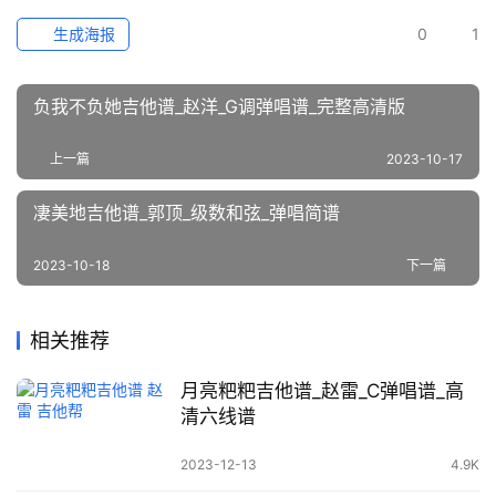
生成海报
0
1
负我不负她吉他谱_赵洋_G调弹唱谱_完整高清版
上一篇
2023-10-17
凄美地吉他谱_郭顶_级数和弦_弹唱简谱
2023-10-18
下一篇
相关推荐
月亮粑粑吉他谱_赵雷_C弹唱谱_高
清六线谱
2023-12-13
4.9K