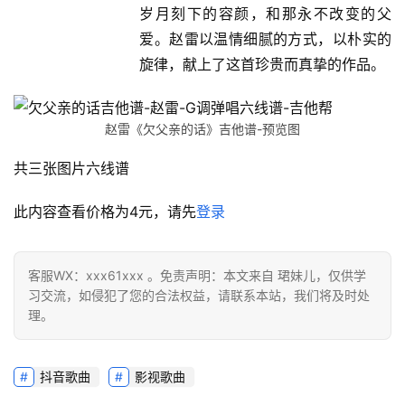
岁月刻下的容颜，和那永不改变的父
爱。赵雷以温情细腻的方式，以朴实的
旋律，献上了这首珍贵而真挚的作品。
赵雷《欠父亲的话》吉他谱-预览图
共三张图片六线谱
此内容查看价格为
4
元，请先
登录
客服WX：xxx61xxx 。免责声明：本文来自 珺妹儿，仅供学
习交流，如侵犯了您的合法权益，请联系本站，我们将及时处
理。
抖音歌曲
影视歌曲