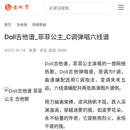
首页
吉他谱
网络歌曲
Doll吉他谱_菲菲公主_C调弹唱六线谱
2023-10-14
来源 : 亦生
阅读 3968
Doll吉他谱，菲菲公主演唱的一首网络
热歌，Doll吉他弹唱谱，原调为F调，
曲谱编配选用C调指法，变调夹夹五
品，六线谱编配共两张高清图片谱例。
用力抽离束缚，逆风扬帆不屈。跌入深
渊漩涡，穿越迷雾的我，如波罗花朵，
永不枯萎的传奇，它是熊熊烈火，永恒
不衰的我。