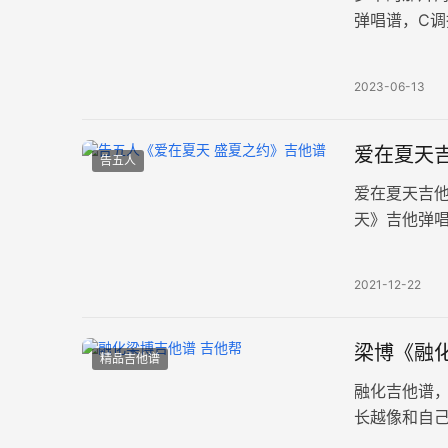
弹唱谱，C调
上手。 在璀
2023-06-13
爱在夏天吉
告五人
爱在夏天吉
天》吉他弹唱
他帮更新上传
2021-12-22
梁博《融化
精品吉他谱
融化吉他谱
长越像和自
每个人听过看