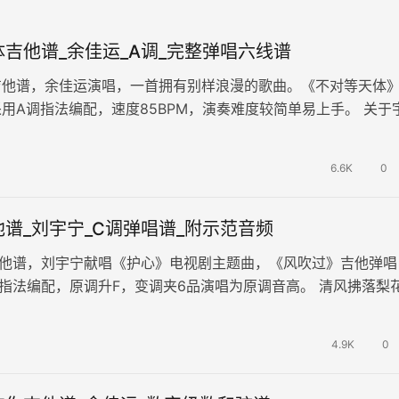
吉他谱_余佳运_A调_完整弹唱六线谱
吉他谱，余佳运演唱，一首拥有别样浪漫的歌曲。《不对等天体
用A调指法编配，速度85BPM，演奏难度较简单易上手。 关于
事的歌曲，甘愿被撕碎的洛…
6.6K
0
谱_刘宇宁_C调弹唱谱_附示范音频
吉他谱，刘宇宁献唱《护心》电视剧主题曲，《风吹过》吉他弹唱
指法编配，原调升F，变调夹6品演唱为原调音高。 清风拂落梨
晓声。琴声缓缓铺展而开，如同…
4.9K
0