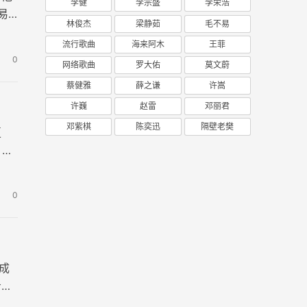
李健
李宗盛
李荣浩
易
林俊杰
梁静茹
毛不易
流行歌曲
海来阿木
王菲
0
网络歌曲
罗大佑
莫文蔚
蔡健雅
薛之谦
许嵩
许巍
赵雷
邓丽君
邓紫棋
陈奕迅
隔壁老樊
夏
，吉
0
成
希望