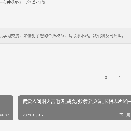
一壶莲花醉》吉他谱-预览
狗，仅供学习交流，如侵犯了您的合法权益，请联系本站，我们将及时处理。
0
1
偏爱人间烟火吉他谱_胡夏/张紫宁_G调_长相思片尾
08-07
2023-08-07
下一篇