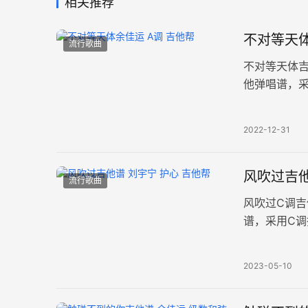
相关推荐
不对等天体
流行歌曲
不对等天体
他弹唱谱，采
浪漫行星故
2022-12-31
风吹过吉他
流行歌曲
风吹过C调
谱，采用C调
雁阵回返闻
2023-05-10