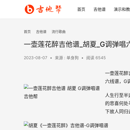
首页
吉他谱
演示和教
首页
吉他谱
流行歌曲
一壶莲花醉吉他谱_胡夏_G调弹唱
2023-08-07
•
来源 : 单身狗
•
阅读 6545
一壶莲花醉
六线谱，G
人生行至半
的悲喜何处
下故人同归