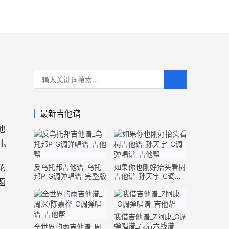
最新吉他谱
他
例。
花
反乌托邦吉他谱_乌托
如果你也刚好抬头看树
邦P_G调弹唱谱_完整版
吉他谱_孙天宇_C调弹
题
唱谱_完整版
我借吉他谱_Z阿康_G调
弹唱谱_高清六线谱
全世界的雨吉他谱_周