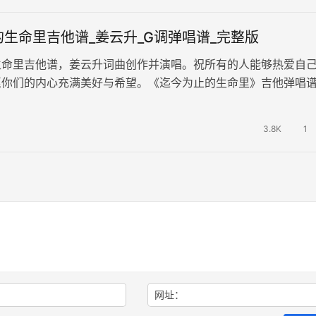
生命里吉他谱_姜云升_G调弹唱谱_完整版
生命里吉他谱，姜云升词曲创作并演唱。祝所有的人能够热爱自
愿你们的内心充满美好与希望。《迄今为止的生命里》吉他弹唱
，建议变调夹3品，演奏速度每…
3.8K
1
网址：