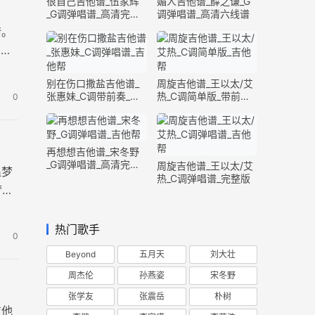
很自己吉他谱_伍家辉
媚人吉他谱_薛之谦_G
_G调弹唱谱_高清完整
调弹唱谱_高清六线谱
版
情。
。整
别在伤口撒盐吉他谱_
周旋吉他谱_王以太/艾
张惠妹_C调带前奏_完
热_C调简单版_带前奏
0
整版
间奏
再想想吉他谱_宋冬野
_G调弹唱谱_高清完整
周旋吉他谱_王以太/艾
追梦
版
热_C调弹唱谱_完整版
梦中
热门歌手
0
Beyond
五月天
刘大壮
周杰伦
孙燕姿
宋冬野
张学友
张震岳
朴树
吉他