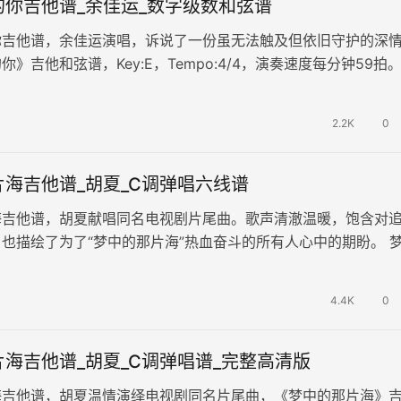
的你吉他谱_余佳运_数字级数和弦谱
你吉他谱，余佳运演唱，诉说了一份虽无法触及但依旧守护的深
》吉他和弦谱，Key:E，Tempo:4/4，演奏速度每分钟59拍
原曲完整整理。和…
2.2K
0
海吉他谱_胡夏_C调弹唱六线谱
海吉他谱，胡夏献唱同名电视剧片尾曲。歌声清澈温暖，饱含对
也描绘了为了“梦中的那片海”热血奋斗的所有人心中的期盼。 
六线谱，C调和弦指法演奏…
4.4K
0
海吉他谱_胡夏_C调弹唱谱_完整高清版
海吉他谱，胡夏温情演绎电视剧同名片尾曲，《梦中的那片海》