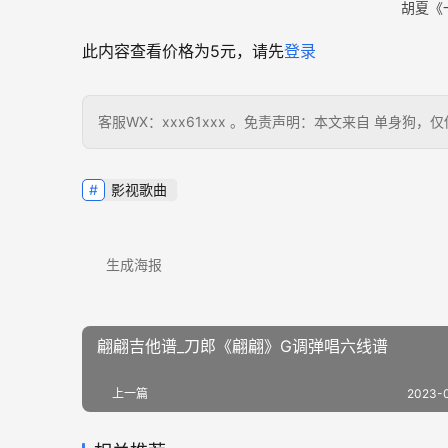
胡夏《
此内容查看价格为
5
元，请先
登录
客服WX：xxx61xxx 。免责声明：本文来自 单身
影视歌曲
生成海报
翩翩吉他谱_刀郎《翩翩》G调弹唱六线谱
上一篇
2023-