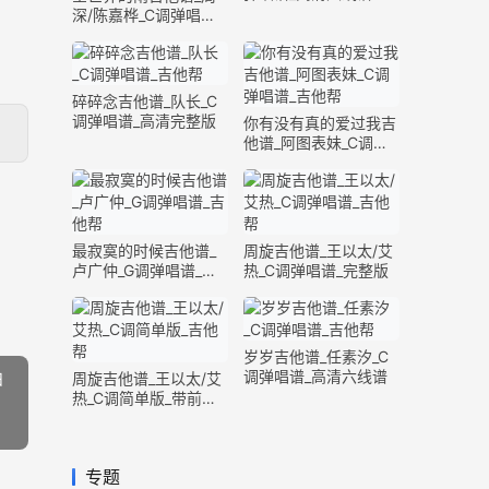
深/陈嘉桦_C调弹唱谱_
完整版
碎碎念吉他谱_队长_C
调弹唱谱_高清完整版
你有没有真的爱过我吉
他谱_阿图表妹_C调弹
唱谱_完整版
最寂寞的时候吉他谱_
周旋吉他谱_王以太/艾
卢广仲_G调弹唱谱_高
热_C调弹唱谱_完整版
清六线谱
岁岁吉他谱_任素汐_C
曲
调弹唱谱_高清六线谱
周旋吉他谱_王以太/艾
热_C调简单版_带前奏
间奏
专题