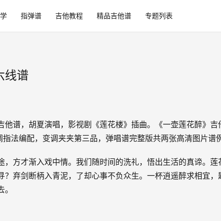
学
指弹谱
吉他教程
精品吉他谱
专题列表
六线谱
吉他谱，胡夏演唱，影视剧《莲花楼》插曲。《一壶莲花醉》吉
调指法编配，变调夹夹第三品，弹唱谱完整版共两张高清图片谱
途，方才渐入戏中情。我们随时间的洗礼，悟出生活的真谛。莲
寻？弃剑断柄入青泥，了却心事不负众生。一杯逍遥醉求相宜，
去。