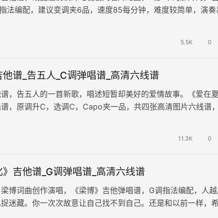
指法编配，建议变调夹6品，速度85每分钟，难度较简单，演奏
璨的音符中诠释着追梦的故事…
5.5K
0
他谱_告五人_C调弹唱谱_高清六线谱
他谱，告五人的一首新歌，唱述短暂却美好的爱情故事。《爱在
谱，原调升C，选调C，Capo夹一品，共四张高清图片六线谱
。 台湾告五人乐团女主唱犬…
11.3K
0
》吉他谱_G调弹唱谱_高清六线谱
，梁博词曲创作演唱，《梁博》吉他弹唱谱，G调指法编配，人越
己捉迷藏。你一次次故意让自己找不到自己。还是和以前一样，
过都有属于自己的感受。 终于…