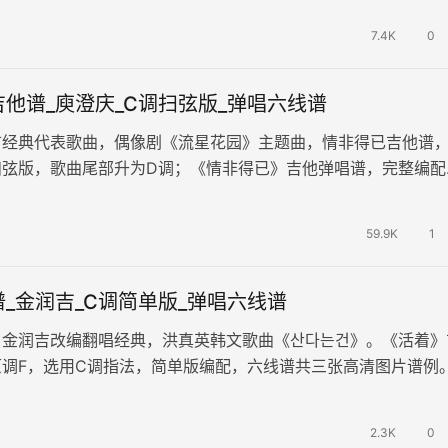
7.4K
0
他谱_庾澄庆_C调扫弦版_弹唱六线谱
首经典代表歌曲，偶像剧《流星花园》主题曲，情非得已吉他谱，
扫弦版，歌曲尾部升为D调；《情非得已》吉他弹唱谱，完整编配
六线谱。 非常校园风的一首歌…
59.9K
1
_金润吉_C调简单版_弹唱六线谱
，金润吉改编翻唱经典，洪真英韩文歌曲《산다는건》。《活着》
原调F，选用C调指法，简单版编配，六线谱共三张高清图片谱例
段充满无数选择和结果的旅程，…
2.3K
0