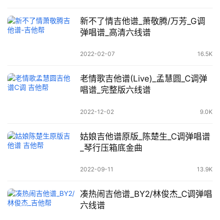
新不了情吉他谱_萧敬腾/万芳_G调
弹唱谱_高清六线谱
2022-02-07
16.5K
老情歌吉他谱(Live)_孟慧圆_C调弹
唱谱_完整版六线谱
2022-12-02
9.0K
姑娘吉他谱原版_陈楚生_C调弹唱谱
_琴行压箱底金曲
2022-09-11
13.9K
凑热闹吉他谱_BY2/林俊杰_C调弹唱
六线谱