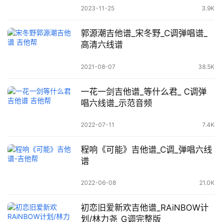
2023-11-25
3.9K
郭源潮吉他谱_宋冬野_C调弹唱谱_
高清六线谱
2021-08-07
38.5K
一花一剑吉他谱_等什么君_ C调弹
唱六线谱_示范音频
2022-07-11
7.4K
程响《可能》吉他谱_C调_弹唱六线
谱
2022-06-08
21.0K
初恋旧爱新欢吉他谱_RAiNBOW计
划/林力尧_G调完整版