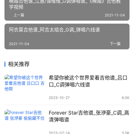
晚婚吉他谱_江蕙/谭维维_G调弹唱谱_《晚婚》吉他教
学视频
上一篇
2021-11-04
阿衣莫吉他谱_阿吉太组合_G调_弹唱六线谱
2021-11-04
下一篇
相关推荐
希望你被这个世界爱着吉他谱_吕口
口_C调弹唱六线谱
2023-10-27
6.0K
Forever Star吉他谱_张洢豪_C调_高
清弹唱谱
2023-07-14
5.5K