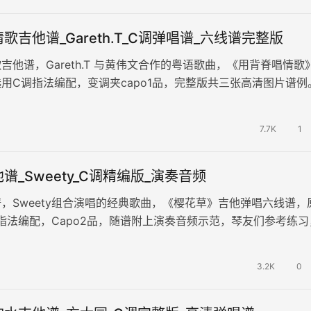
歌吉他谱_Gareth.T_C调弹唱谱_六线谱完整版
吉他谱，Gareth.T 与黄伟文合作的粤语歌曲，《用背脊唱情歌
用C调指法编配，变调夹capo1品，完整版共三张高清图片谱例
述自己的悲伤状态…
7.7K
1
谱_Sweety_C调精编版_演奏音频
，Sweety组合演唱的经典歌曲，《樱花草》吉他弹唱六线谱，
指法编配，Capo2品，随谱附上演奏音频示范，琴友们参考练习
张高清图片谱例。一首…
3.2K
0