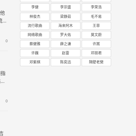
李健
李宗盛
李荣浩
吉他
林俊杰
梁静茹
毛不易
流
流行歌曲
海来阿木
王菲
网络歌曲
罗大佑
莫文蔚
0
蔡健雅
薛之谦
许嵩
许巍
赵雷
邓丽君
邓紫棋
陈奕迅
隔壁老樊
调指
描绘
0
吉