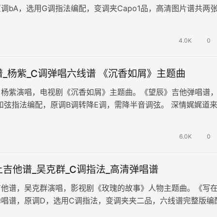
调bA，选用G调指法编配，变调夹Capo1品，高清图片谱共两
朝，梦中情愫已如烟…
4.0K
0
_杨紫_C调弹唱六线谱 《沉香如屑》主题曲
，杨紫演唱，电视剧《沉香如屑》主题曲。《望辰》吉他弹唱谱
和弦指法编配，原调B调转降E调，需降半音调弦。 深情娓娓道
曲调，动听的歌声缓缓传递耳…
6.0K
0
吉他谱_吴克群_C调指法_高清弹唱谱
吉他谱，吴克群演唱，影视剧《玫瑰的故事》人物主题曲。《写
弹唱谱，原调D，选用C调指法，变调夹夹二品，六线谱完整版编
片谱例。歌曲生动地描绘了爱上…