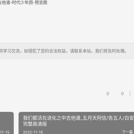
吉他谱-时代少年团-预览图
儿，仅供学习交流，如侵犯了您的合法权益，请联系本站，我们将及时处理。
0
0
我们都活在进化之中吉他谱_五月天阿信/告五人/白安
完整高清版
11-15
2022-11-16
下一篇