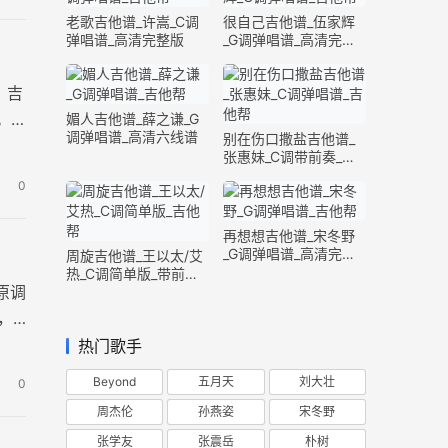
老歌吉他谱_许嵩_C调
很自己吉他谱_伍家辉
弹唱谱_高清完整版
_G调弹唱谱_高清完整
版
》吉
。
媚人吉他谱_薛之谦_G
调弹唱谱_高清六线谱
别在伤口撒盐吉他谱_
张惠妹_C调带前奏_完
整版
0
再想想吉他谱_宋冬野
_G调弹唱谱_高清完整
周旋吉他谱_王以太/艾
版
热_C调简单版_带前奏
原调
间奏
，
热门歌手
Beyond
五月天
刘大壮
0
周杰伦
孙燕姿
宋冬野
张学友
张震岳
朴树