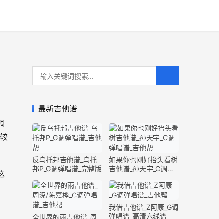
最新吉他谱
调
度较
反乌托邦吉他谱_乌托
如果你也刚好抬头看树
邦P_G调弹唱谱_完整版
吉他谱_孙天宇_C调弹
这
唱谱_完整版
我借吉他谱_Z阿康_G调
弹唱谱_高清六线谱
全世界的雨吉他谱_周