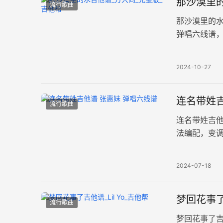
那沙漠里的
流行歌曲
那沙漠里的水
弹唱六线谱
畅，营造出
2024-10-27
连名带姓吉
流行歌曲
连名带姓吉他
法编配，变
了分手后两
2024-07-18
梦回花事了
流行歌曲
梦回花事了吉