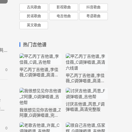
古风歌曲
影视歌曲
抖音歌曲
民谣歌曲
电吉他曲
粤语歌曲
英文歌曲
。
热门吉他谱
共
甲乙丙丁吉他谱_李佳
0
薇_C调弹唱谱_高清六
甲乙丙丁吉他谱_李佳
线谱
薇_C调弹唱谱_高清六
线谱
宇
讨厌吉他谱_芮恩_F调
活中
弹唱谱_高清完整版
我很想见见你吉他谱_Z
阿康_G调弹唱谱_完整
版
0