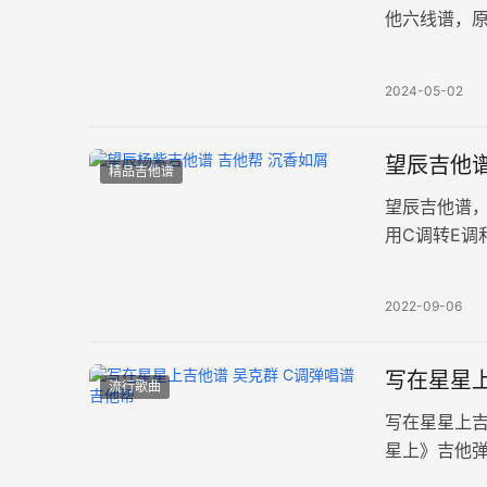
他六线谱，原
例。回首今
2024-05-02
望辰吉他谱
精品吉他谱
望辰吉他谱
用C调转E调
随着婉转的
2022-09-06
写在星星上
流行歌曲
写在星星上
星上》吉他
两张高清图