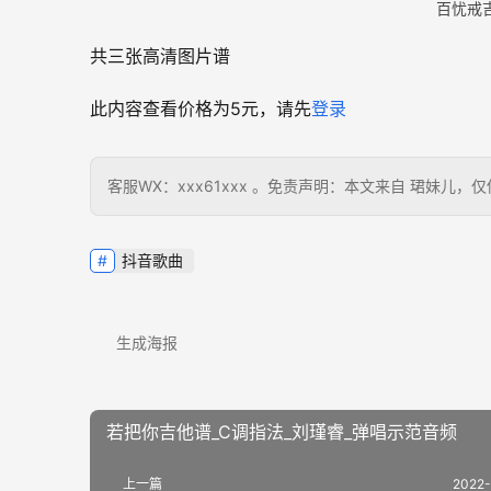
百忧戒
共三张高清图片谱
此内容查看价格为
5
元，请先
登录
客服WX：xxx61xxx 。免责声明：本文来自 珺妹
抖音歌曲
生成海报
若把你吉他谱_C调指法_刘瑾睿_弹唱示范音频
上一篇
2022-