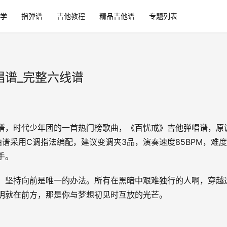
学
指弹谱
吉他教程
精品吉他谱
专题列表
唱谱_完整六线谱
谱，时代少年团的一首热门榜歌曲，《百忧戒》吉他弹唱谱，原
曲谱采用C调指法编配，建议变调夹3品，演奏速度85BPM，难
手。
，坚持向前是唯一的办法。所有在黑暗中艰难独行的人啊，穿越
明就在前方，那是你与梦想初见时互放的光芒。