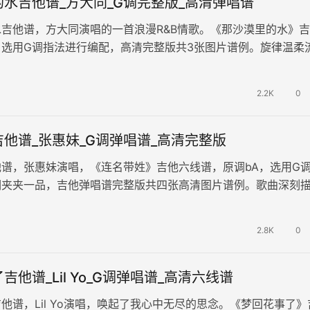
水吉他谱_方大同_G调完整版_高清弹唱谱
吉他谱，方大同演唱的一首浪漫R&B情歌。《那沙漠里的水》
，选用G调指法进行编配，高清完整版共3张图片谱例。旋律温柔
一种梦幻而深情的氛围…
2.2K
0
他谱_张惠妹_G调弹唱谱_高清完整版
谱，张惠妹演唱，《连名带姓》吉他六线谱，原调bA，选用G
调夹夹一品，吉他弹唱谱完整版共四张高清图片谱例。歌曲深刻
人之间的复杂情感，从最初的亲…
2.8K
0
吉他谱_Lil Yo_G调弹唱谱_高清六线谱
他谱，Lil Yo演唱，唤起了我心中无尽的思念。《梦回花事了》