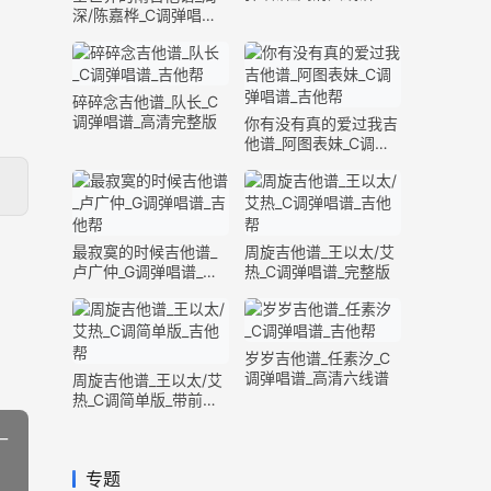
深/陈嘉桦_C调弹唱谱_
完整版
碎碎念吉他谱_队长_C
调弹唱谱_高清完整版
你有没有真的爱过我吉
他谱_阿图表妹_C调弹
唱谱_完整版
最寂寞的时候吉他谱_
周旋吉他谱_王以太/艾
卢广仲_G调弹唱谱_高
热_C调弹唱谱_完整版
清六线谱
岁岁吉他谱_任素汐_C
调弹唱谱_高清六线谱
周旋吉他谱_王以太/艾
热_C调简单版_带前奏
间奏
_
专题