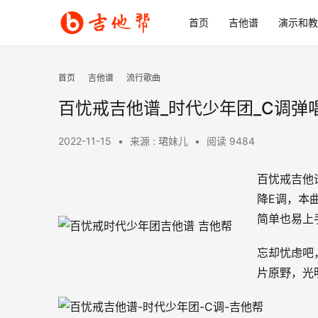
首页
吉他谱
演示和教
首页
吉他谱
流行歌曲
百忧戒吉他谱_时代少年团_C调弹
2022-11-15
•
来源 : 珺妹儿
•
阅读 9484
百忧戒吉他
降E调，本
简单也易上
忘却忧虑吧
片原野，光