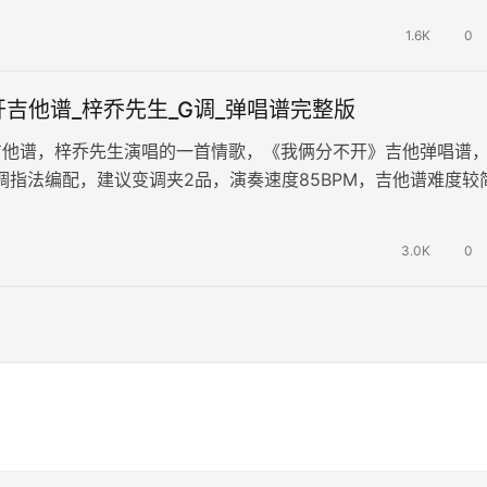
1.6K
0
吉他谱_梓乔先生_G调_弹唱谱完整版
吉他谱，梓乔先生演唱的一首情歌，《我俩分不开》吉他弹唱谱
调指法编配，建议变调夹2品，演奏速度85BPM，吉他谱难度较
俩是吵也吵不断，是走也…
3.0K
0