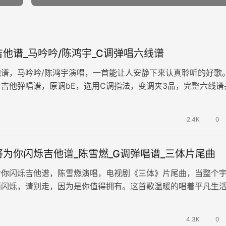
他谱_马吟吟/陈鸿宇_C调弹唱六线谱
他谱，马吟吟/陈鸿宇演唱，一首能让人安静下来认真聆听的好歌
吉他弹唱谱，原调bE，选用C调指法，变调夹3品，完整六线谱
谱例。 传说，你在深夜与白…
2.4K
0
为你闪烁吉他谱_陈雪燃_G调弹唱谱_三体片尾曲
为你闪烁吉他谱，陈雪燃演唱，电视剧《三体》片尾曲，当整个
而闪烁，请别走，因为是你值得拥有。这首歌温暖的唱着平凡生
想。 《整个宇宙将为你闪烁》吉…
4.3K
0