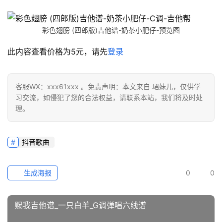
彩色翅膀 (四郎版)吉他谱-奶茶小肥仔-预览图
此内容查看价格为
5
元，请先
登录
客服WX：xxx61xxx 。免责声明：本文来自 珺妹儿，仅供学
习交流，如侵犯了您的合法权益，请联系本站，我们将及时处
理。
抖音歌曲
生成海报
0
0
赐我吉他谱_一只白羊_G调弹唱六线谱