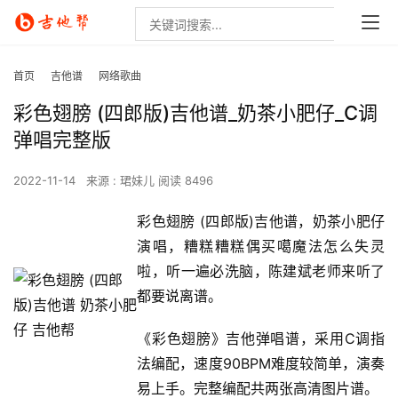
首页
吉他谱
网络歌曲
彩色翅膀 (四郎版)吉他谱_奶茶小肥仔_C调
弹唱完整版
2022-11-14
来源 : 珺妹儿
阅读 8496
彩色翅膀 (四郎版)吉他谱，奶茶小肥仔
演唱，糟糕糟糕偶买噶魔法怎么失灵
啦，听一遍必洗脑，陈建斌老师来听了
都要说离谱。
《彩色翅膀》吉他弹唱谱，采用C调指
法编配，速度90BPM难度较简单，演奏
易上手。完整编配共两张高清图片谱。