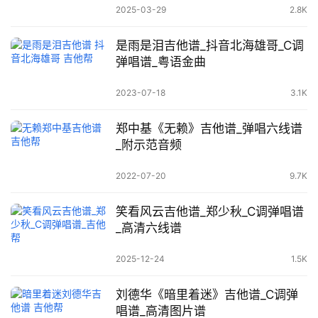
2025-03-29
2.8K
是雨是泪吉他谱_抖音北海雄哥_C调
弹唱谱_粤语金曲
2023-07-18
3.1K
郑中基《无赖》吉他谱_弹唱六线谱
_附示范音频
2022-07-20
9.7K
笑看风云吉他谱_郑少秋_C调弹唱谱
_高清六线谱
2025-12-24
1.5K
刘德华《暗里着迷》吉他谱_C调弹
唱谱_高清图片谱