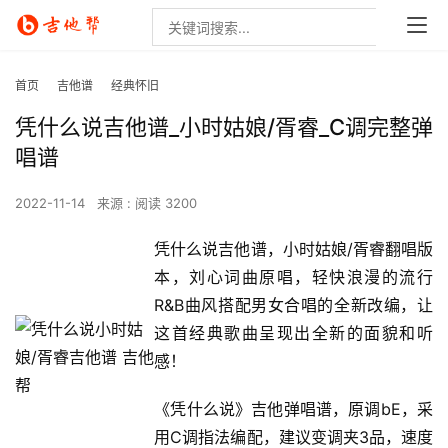
首页
吉他谱
经典怀旧
凭什么说吉他谱_小时姑娘/胥睿_C调完整弹
唱谱
2022-11-14
来源 :
阅读 3200
凭什么说吉他谱，小时姑娘/胥睿翻唱版
本，刘心词曲原唱，轻快浪漫的流行
R&B曲风搭配男女合唱的全新改编，让
这首经典歌曲呈现出全新的面貌和听
感！
《凭什么说》吉他弹唱谱，原调bE，采
用C调指法编配，建议变调夹3品，速度