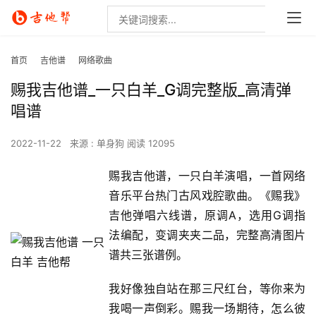
首页
吉他谱
网络歌曲
赐我吉他谱_一只白羊_G调完整版_高清弹
唱谱
2022-11-22
来源 : 单身狗
阅读 12095
赐我吉他谱，一只白羊演唱，一首网络
音乐平台热门古风戏腔歌曲。《赐我》
吉他弹唱六线谱，原调A，选用G调指
法编配，变调夹夹二品，完整高清图片
谱共三张谱例。
我好像独自站在那三尺红台，等你来为
我喝一声倒彩。赐我一场期待，怎么彼