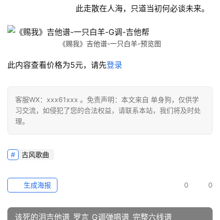
此走散在人海，只道当初何必谈未来。
《赐我》吉他谱-一只白羊-预览图
此内容查看价格为
5
元，请先
登录
客服WX：xxx61xxx 。免责声明：本文来自 单身狗，仅供学
习交流，如侵犯了您的合法权益，请联系本站，我们将及时处
理。
古风歌曲
生成海报
0
0
该死的泪吉他谱_罗言_G调弹唱谱_完整六线谱