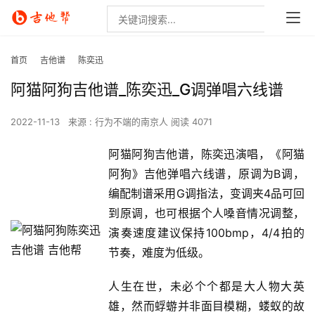
首页
吉他谱
陈奕迅
阿猫阿狗吉他谱_陈奕迅_G调弹唱六线谱
2022-11-13
来源 : 行为不端的南京人
阅读 4071
阿猫阿狗吉他谱，陈奕迅演唱，《阿猫
阿狗》吉他弹唱六线谱，原调为B调，
编配制谱采用G调指法，变调夹4品可回
到原调，也可根据个人嗓音情况调整，
演奏速度建议保持100bmp，4/4拍的
节奏，难度为低级。
人生在世，未必个个都是大人物大英
雄，然而蜉蝣并非面目模糊，蝼蚁的故