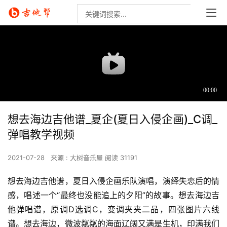
想去海边吉他谱_夏企(夏日入侵企画)_C调_
弹唱教学视频
2021-07-28
来源 : 大树音乐屋
阅读 31191
想去海边吉他谱，夏日入侵企画乐队演唱，演绎失恋后的情
感，唱述一个“最终也没能追上的夕阳”的故事。想去海边吉
他弹唱谱，原调D选调C，变调夹夹二品，四张图片六线
谱。想去海边，微波粼粼的海面辽阔又满是生机，印满我们