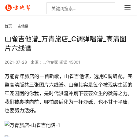
首页
吉他谱
山雀吉他谱_万青旅店_C调弹唱谱_高清图
片六线谱
2021-07-28
来源 : 吉他专家
阅读 45001
万能青年旅店的一首新歌，山雀吉他谱，选用C调编配，完
整高清版共三张图片六线谱。山雀其实是每个被现实生活的
牢笼囚困的你我，是时代洪流冲刷下芸芸众生的微薄之力。
我们被裹挟向前，哪怕最后化为一抔沙砾，也不甘于平庸，
也要努力活好。