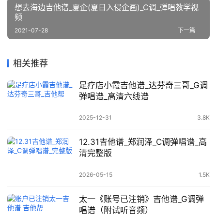
想去海边吉他谱_夏企(夏日入侵企画)_C调_弹唱教学视
频
2021-07-28
下一篇
相关推荐
足疗店小霞吉他谱_达芬奇三哥_G调
弹唱谱_高清六线谱
2025-12-31
3.8K
12.31吉他谱_郑润泽_C调弹唱谱_高
清完整版
2026-05-15
1.5K
太一《账号已注销》吉他谱_G调弹
唱谱（附试听音频）