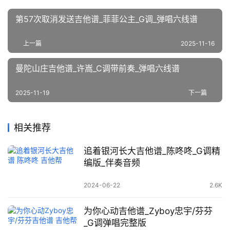
第57次取消发送吉他谱_菲菲公主_G调_弹唱六线谱
上一篇
2025-11-16
曼陀山庄吉他谱_许嵩_C调带前奏_弹唱六线谱
2025-11-19
下一篇
相关推荐
追着银河长大吉他谱_陈咚咚_G调精
编版_伴奏音频
2024-06-22
2.6K
为你心动吉他谱_Zyboy忠宇/芬芬
_G调弹唱完整版