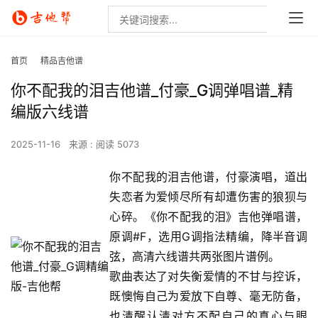
首页
精品吉他谱
你不配我的泪吉他谱_付豪_G调弹唱谱_精
编版六线谱
2025-11-16
来源 :
阅读 5073
你不配我的泪吉他谱，付豪演唱，道出
失恋者为爱倾尽所有却遭伤害的狼狈与
心碎。《你不配我的泪》吉他弹唱谱，
原调#F，选用G调指法精编，降半音调
弦，高清六线谱共两张图片谱例。
歌曲表达了对失衡爱情的不甘与控诉，
既懊悔自己为爱放下自尊、毫无防备，
也清醒认清对方不配自己的真心与眼