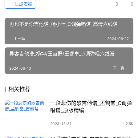
生成海报
0
0
再也不是你吉他谱_杨小壮_C调弹唱谱_高清六线谱
上一篇
2024-06-12
异客吉他谱_杨坤/王赫野/王睿卓_D调弹唱六线谱
2024-06-13
下一篇
相关推荐
一段悲伤的歌吉他谱_孟鹤堂_C调弹
唱谱_原版精编
2023-12-31
2.5K