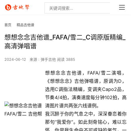
首页
精品吉他谱
想想念念吉他谱_FAFA/雪二_C调原版精编_
高清弹唱谱
2024-06-12
来源 : 弹手吉他
阅读 3885
想想念念吉他谱，FAFA/雪二演唱，
《想想念念》吉他弹唱谱，原调为D，
选用C调指法精编，变调夹Capo2品，
节奏4/4拍，演奏速度每分钟102拍，高
清图片谱共两张六线谱例。
我沉醉于你的气息之中，深深眷恋着你
那句“我爱你”。如此刻骨铭心，难以忘
怀，你是我生命中不可或缺的氧气。一