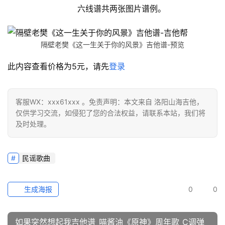
六线谱共两张图片谱例。
隔壁老樊《这一生关于你的风景》吉他谱-预览
此内容查看价格为
5
元，请先
登录
客服WX：xxx61xxx 。免责声明：本文来自 洛阳山海吉他，
仅供学习交流，如侵犯了您的合法权益，请联系本站，我们将
及时处理。
民谣歌曲
生成海报
0
0
如果突然想起我吉他谱_喵酱油《原神》周年歌_C调弹