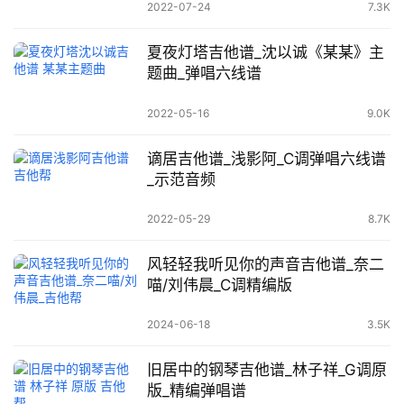
2022-07-24
7.3K
夏夜灯塔吉他谱_沈以诚《某某》主
题曲_弹唱六线谱
2022-05-16
9.0K
谪居吉他谱_浅影阿_C调弹唱六线谱
_示范音频
2022-05-29
8.7K
风轻轻我听见你的声音吉他谱_奈二
喵/刘伟晨_C调精编版
2024-06-18
3.5K
旧居中的钢琴吉他谱_林子祥_G调原
版_精编弹唱谱