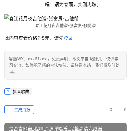
唱：谓为春雨，实则离愁。
春江花月夜吉他谱-张富贵-预览谱
此内容查看价格为
5
元，请先
登录
客服WX：xxx61xxx 。免责声明：本文来自 珺妹儿，仅供学
习交流，如侵犯了您的合法权益，请联系本站，我们将及时处
理。
抖音歌曲
生成海报
0
0
是否吉他谱_程响_C调弹唱谱_完整高清六线谱