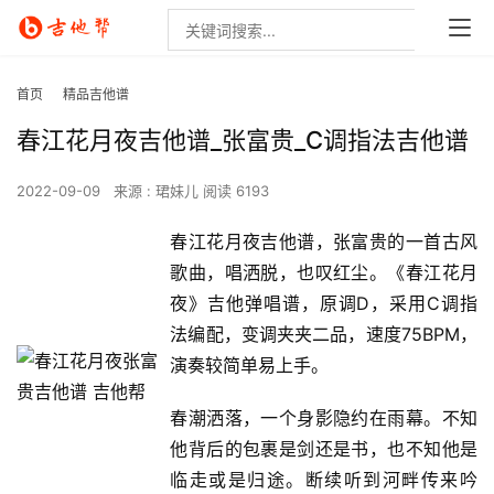
首页
精品吉他谱
春江花月夜吉他谱_张富贵_C调指法吉他谱
2022-09-09
来源 : 珺妹儿
阅读 6193
春江花月夜吉他谱，张富贵的一首古风
歌曲，唱洒脱，也叹红尘。《春江花月
夜》吉他弹唱谱，原调D，采用C调指
法编配，变调夹夹二品，速度75BPM，
演奏较简单易上手。
春潮洒落，一个身影隐约在雨幕。不知
他背后的包裹是剑还是书，也不知他是
临走或是归途。断续听到河畔传来吟