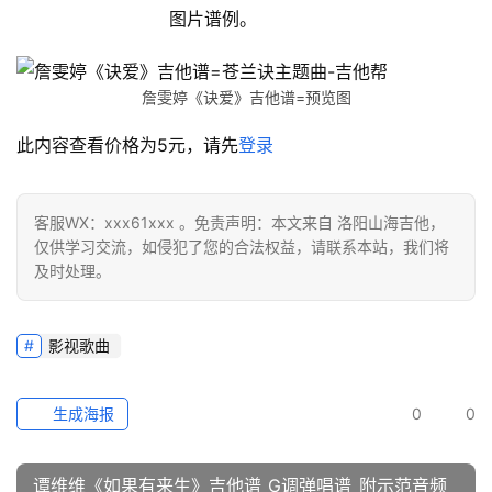
图片谱例。
詹雯婷《诀爱》吉他谱=预览图
此内容查看价格为
5
元，请先
登录
客服WX：xxx61xxx 。免责声明：本文来自 洛阳山海吉他，
仅供学习交流，如侵犯了您的合法权益，请联系本站，我们将
及时处理。
影视歌曲
生成海报
0
0
谭维维《如果有来生》吉他谱_G调弹唱谱_附示范音频