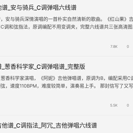
谱_安与骑兵_C调弹唱六线谱
谱，安与骑兵深情演唱的一首朴实自然清新的歌曲。《红山果》
用C调和弦指法，原调编配不用变调夹，完整六线谱共三张高清图
山，一条河，一只小船一个我，…
7.8K
0
_葱香科学家_C调弹唱谱_完整版
，葱香科学家演唱，《阿妮》吉他弹唱谱，原调为B，编配采用C
弦，速度110BPM，难度较简单，演奏易上手。 那封信写了又
是不敢递给他，阿妮呀我…
5.5K
0
他谱_C调指法_阿冗_吉他弹唱六线谱