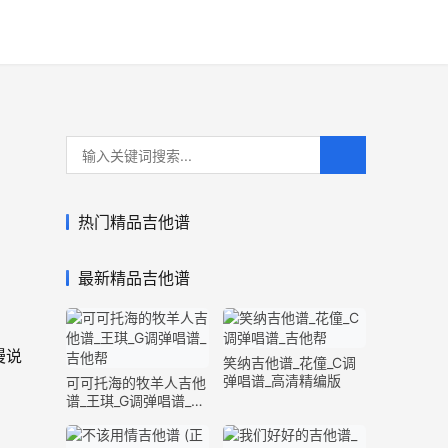
热门精品吉他谱
最新精品吉他谱
漫说
笑纳吉他谱_花僮_C调
弹唱谱_高清精编版
可可托海的牧羊人吉他
谱_王琪_G调弹唱谱_原
版精编