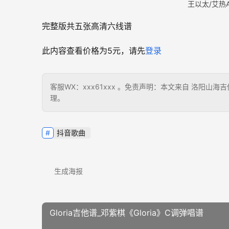
王以太/艾热
完整版共五张高清六线谱
此内容查看价格为
5
元，请先
登录
客服WX：xxx61xxx 。免责声明：本文来自 洛阳
理。
抖音歌曲
生成海报
Gloria吉他谱_邓紫棋《Gloria》C调弹唱谱