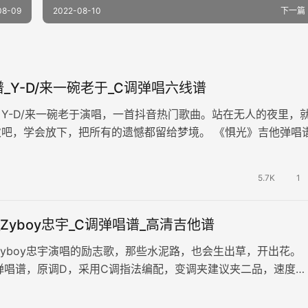
08-09
2022-08-10
下一篇
_Y-D/来一碗老于_C调弹唱六线谱
Y-D/来一碗老于演唱，一首抖音热门歌曲。站在无人的夜里，
次吧，学会放下，把所有的遗憾都留给梦境。 《惧光》吉他弹唱
采用C调指法编配，Ca…
5.7K
1
_Zyboy忠宇_C调弹唱谱_高清吉他谱
Zyboy忠宇演唱的励志歌，那些水泥路，也会生出草，开出花。
弹唱谱，原调D，采用C调指法编配，变调夹建议夹二品，速度
演奏较简单易上手。 要坚持要…