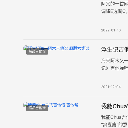
阿冗的一首
调降E选调
希望弹唱起
2022-01-10
浮生记吉他
精品吉他谱
海来阿木又一
记》吉他弹
挚的情感，
2021-12-04
我能Chu
精品吉他谱
我能Chua
“窝囊废”的