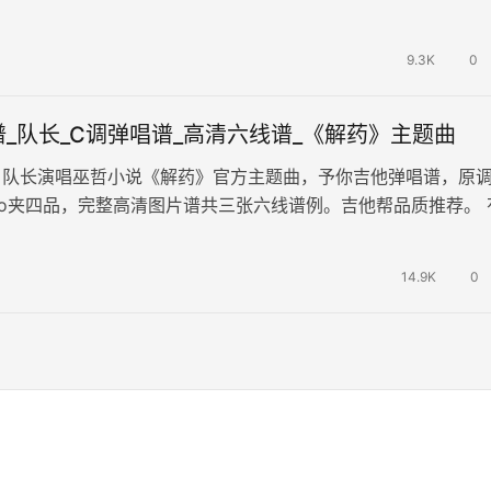
深刻。 《我能ch…
9.3K
0
_队长_C调弹唱谱_高清六线谱_《解药》主题曲
，队长演唱巫哲小说《解药》官方主题曲，予你吉他弹唱谱，原调
po夹四品，完整高清图片谱共三张六线谱例。吉他帮品质推荐。 
生是救赎，有一种温暖是长情…
14.9K
0