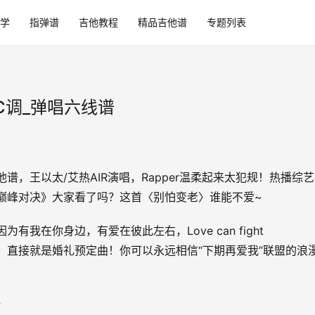
学
指弹谱
吉他教程
精品吉他谱
专题列表
_C调_弹唱六线谱
谱，王以太/艾热AIR演唱，Rapper温柔起来太犯规！热播综艺
巅峰对决》大家看了吗？这首〈别怕变老〉谁能不爱~
为有我在你身边，有爱在彼此左右，Love can fight
hing，直接就是婚礼预定曲！你可以永远相信“下期再爱我”联盟的浪