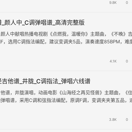
9.8K
0
_颜人中_C调弹唱谱_高清完整版
，颜人中献唱热播电视剧《点燃我，温暖你》主题曲，《不晚》
F，选用C调指法编配，建议变调夹5品，演奏速度85BPM，难
 娓娓的旋律，流淌着朴…
4.1K
0
吉他谱_井胧_C调指法_弹唱六线谱
吉他谱，井胧演唱，动画电影《山海经之再见怪兽》主题曲，《
他弹唱谱，采用C调和弦指法编配，原调F调，变调夹夹第五品，
拍左右，演奏难度简单。 曲…
3.8K
0