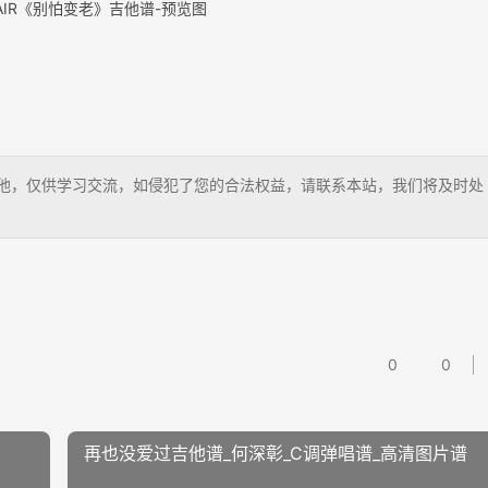
AIR《别怕变老》吉他谱-预览图
山海吉他，仅供学习交流，如侵犯了您的合法权益，请联系本站，我们将及时处
0
0
再也没爱过吉他谱_何深彰_C调弹唱谱_高清图片谱