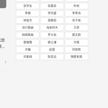
张学友
张震岳
朴树
李健
李宗盛
李荣浩
林俊杰
梁静茹
毛不易
流行歌曲
海来阿木
王菲
网络歌曲
罗大佑
莫文蔚
就放
蔡健雅
薛之谦
许嵩
谱，
许巍
赵雷
邓丽君
邓紫棋
陈奕迅
隔壁老樊
1