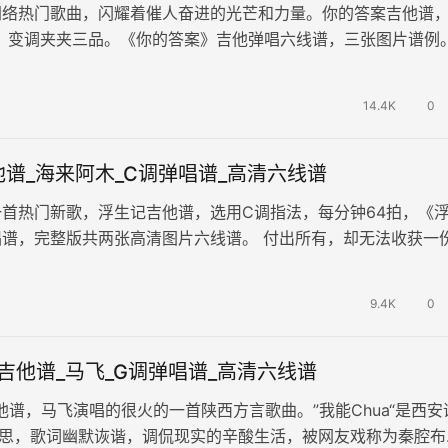
网络热门歌曲，闪耀着催人奋进的光芒和力量。你的答案吉他谱
C，变调夹夹三品。《你的答案》吉他弹唱六线谱，三张图片谱例
这首歌的你，能打破生活的枷锁…
14.4K
0
谱_海来阿木_C调弹唱谱_高清六线谱
首热门新歌，浮生记吉他谱，选用C调指法，每分钟64拍，《
唱谱，完整版共两张高清图片六线谱。 付出所有，却无法收获一
只能浮沉一生寻寻觅觅想要的…
9.4K
0
a吉他谱_马飞_G调弹唱谱_高清六线谱
吉他谱，马飞演唱的很火的一首陕西方言歌曲。”我能Chua“是西安
意思，歌词幽默诙谐，调侃现实的辛酸生活，被网友戏称为秦腔布