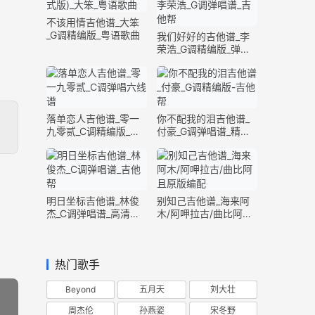
不该用情吉他谱_大笨
_G调精编版_粤语歌曲
我们好好的吉他谱_李
荣浩_G调精编版_弹唱
六线谱
落单恋人吉他谱_零一
你不配我的泪吉他谱_
九零贰_C调精编版_弹
付豪_G调弹唱谱_精编
唱六线谱
版六线谱
明日坐标吉他谱_林俊
别知己吉他谱_海来阿
杰_C调弹唱谱_高清完
木/阿呷拉古/曲比阿且
整版
_G调精编版
热门歌手
Beyond
五月天
刘大壮
周杰伦
孙燕姿
宋冬野