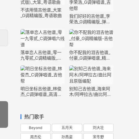
不该用情吉他谱_大笨
_G调精编版_粤语歌曲
我们好好的吉他谱_李
荣浩_G调精编版_弹唱
六线谱
落单恋人吉他谱_零一
你不配我的泪吉他谱_
九零贰_C调精编版_弹
付豪_G调弹唱谱_精编
唱六线谱
版六线谱
明日坐标吉他谱_林俊
别知己吉他谱_海来阿
杰_C调弹唱谱_高清完
木/阿呷拉古/曲比阿且
整版
_G调精编版
热门歌手
Beyond
五月天
刘大壮
周杰伦
孙燕姿
宋冬野