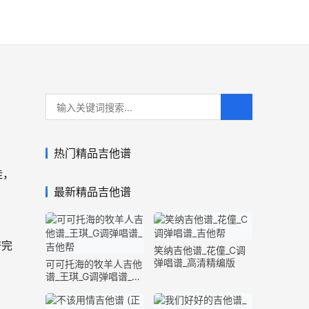
热门精品吉他谱
挂，
最新精品吉他谱
谱完
笑纳吉他谱_花僮_C调
弹唱谱_高清精编版
可可托海的牧羊人吉他
谱_王琪_G调弹唱谱_原
版精编