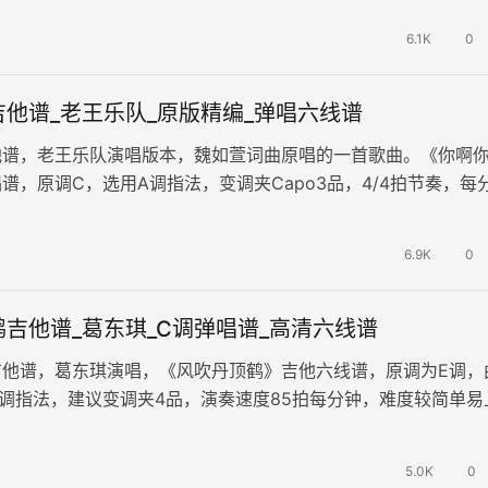
6.1K
0
他谱_老王乐队_原版精编_弹唱六线谱
他谱，老王乐队演唱版本，魏如萱词曲原唱的一首歌曲。《你啊
谱，原调C，选用A调指法，变调夹Capo3品，4/4拍节奏，每
整版共四张高清图片谱。…
6.9K
0
吉他谱_葛东琪_C调弹唱谱_高清六线谱
吉他谱，葛东琪演唱，《风吹丹顶鹤》吉他六线谱，原调为E调，
调指法，建议变调夹4品，演奏速度85拍每分钟，难度较简单易
逐野鹤，风起云涌，墨泼淋漓…
5.0K
0