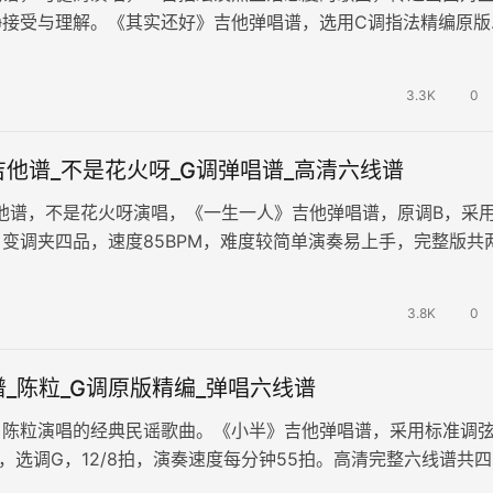
静接受与理解。《其实还好》吉他弹唱谱，选用C调指法精编原版
o3品，完整版共两张高清图片…
3.3K
0
他谱_不是花火呀_G调弹唱谱_高清六线谱
他谱，不是花火呀演唱，《一生一人》吉他弹唱谱，原调B，采用
变调夹四品，速度85BPM，难度较简单演奏易上手，完整版共
 如真如假虚设还是幻化…
3.8K
0
_陈粒_G调原版精编_弹唱六线谱
，陈粒演唱的经典民谣歌曲。《小半》吉他弹唱谱，采用标准调
，选调G，12/8拍，演奏速度每分钟55拍。高清完整六线谱共
根据原曲精细整理改编。和…