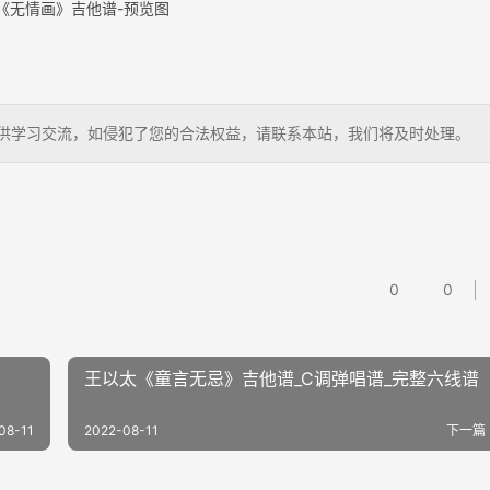
《无情画》吉他谱-预览图
狗，仅供学习交流，如侵犯了您的合法权益，请联系本站，我们将及时处理。
0
0
王以太《童言无忌》吉他谱_C调弹唱谱_完整六线谱
08-11
2022-08-11
下一篇