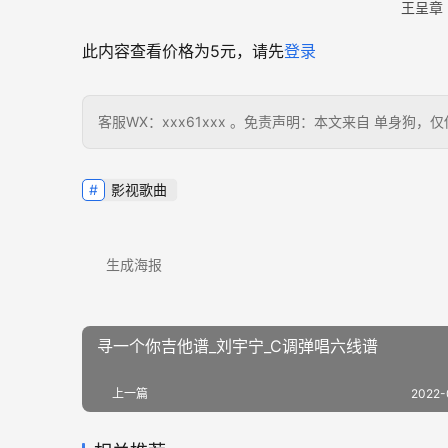
王呈章
此内容查看价格为
5
元，请先
登录
客服WX：xxx61xxx 。免责声明：本文来自 单身
影视歌曲
生成海报
寻一个你吉他谱_刘宇宁_C调弹唱六线谱
上一篇
2022-