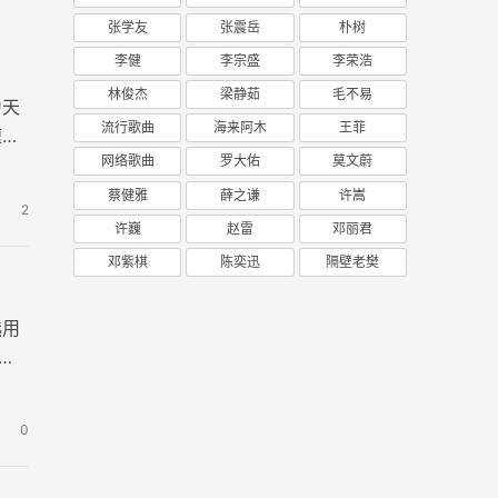
张学友
张震岳
朴树
李健
李宗盛
李荣浩
林俊杰
梁静茹
毛不易
为天
流行歌曲
海来阿木
王菲
速度
网络歌曲
罗大佑
莫文蔚
蔡健雅
薛之谦
许嵩
2
许巍
赵雷
邓丽君
邓紫棋
陈奕迅
隔壁老樊
选用
出
0