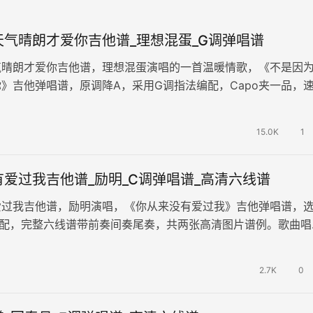
天气晴朗才爱你吉他谱_理想混蛋_G调弹唱谱
气晴朗才爱你吉他谱，理想混蛋演唱的一首温暖情歌，《不是因
》吉他弹唱谱，原调降A，采用G调指法编配，Capo夹一品，
演奏较简单易上手。 与你…
15.0K
1
爱过我吉他谱_励明_C调弹唱谱_高清六线谱
爱过我吉他谱，励明演唱，《你从来没有爱过我》吉他弹唱谱，
编配，完整六线谱带前奏间奏尾奏，共两张高清图片谱例。歌曲唱
里的卑微与心碎，表达了深情错付…
2.7K
0