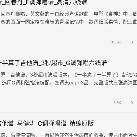
_回春丹_E调弹唱谱_高清六线谱
，回春丹翻唱，莫文蔚的一首经典粤语歌曲，电影《食神》中，
初恋的画面一同定格在难忘的青涩记忆中，歌词细腻柔情，配上
传达出少年少女无法说出口的爱恋…
13.6K
0
半算了吉他谱_3秒超市_G调弹唱六线谱
半算了吉他谱，3秒超市演唱版本，《一半疯了一半算了》吉他六
，选用G调和弦指法编配，变调夹capo3品，完整版共三张高清
的世界哪有容易二字，一…
6.6K
0
他谱_马健涛_C调弹唱谱_精编原版
他谱，马健涛演唱，一首描绘淡然生活态度的歌曲，传达出面对