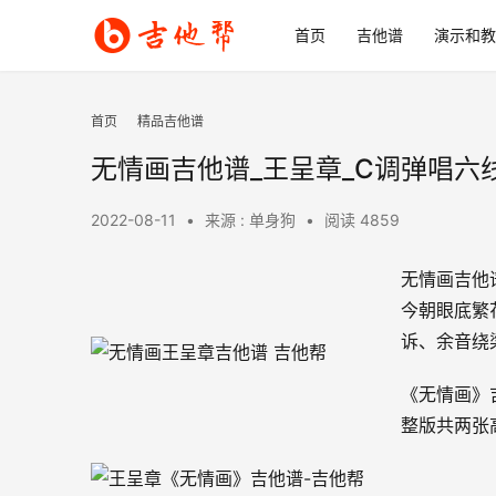
首页
吉他谱
演示和教
首页
精品吉他谱
无情画吉他谱_王呈章_C调弹唱六
2022-08-11
•
来源 : 单身狗
•
阅读 4859
无情画吉他
今朝眼底繁
诉、余音绕
《无情画》
整版共两张