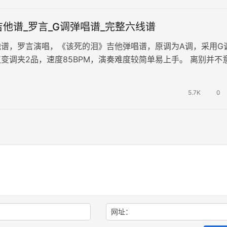
他谱_罗言_G调弹唱谱_完整六线谱
他谱，罗言演唱，《该死的泪》吉他弹唱谱，原调为A调，采用G
变调夹2品，速度85BPM，演奏难度较简单易上手。 离别并不
不要因此悲伤。我们要学…
5.7K
0
网址：