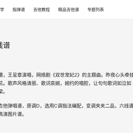
学
指弹谱
吉他教程
精品吉他谱
专题列表
线谱
谱，王呈章演唱，网络剧《双世宠妃2》的主题曲。昨夜心头牵
花。歌声风格清丽、歌词哀婉，婉约的唱腔，让句句歌词如泣如
梁。
吉他弹唱谱，原调D，选用C调指法编配，变调夹夹二品，六线
高清图片谱。