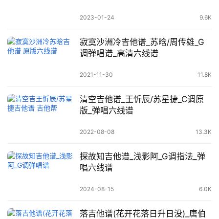
2023-01-24
9.6K
寂寞沙洲冷吉他谱_苏晗/周传雄_G
调弹唱谱_高清六线谱
2021-11-30
11.8K
清空吉他谱_王忻辰/苏星捷_C调原
版_弹唱六线谱
2022-08-08
13.3K
探故知吉他谱_浅影阿_G调指法_弹
唱六线谱
2024-08-15
6.0K
落吉他谱(花开花落日升日没)_唐伯