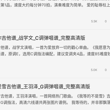
第1品，速度大约每分钟70拍，演奏难度为简单。 爱的耻辱柱
了那里，最后一次，你的泪因…
5.5K
0
吉他谱_战学文_C调弹唱谱_完整高清版
吉他谱，战学文演唱，一首为爱放弃一切的戳心单曲。《我愿意
谱，原调E，选用C调指法编配，建议变调夹4品，速度85难度
手。 人生中的相遇皆是命中…
5.0K
0
雪吉他谱_王羽泽_G调弹唱谱_完整高清版
雪吉他谱，王羽泽演唱，一首网络热门歌曲。《我等的不是雪》
G调指法，高清六线谱共两张图片谱例。 我等待的，并非那飘
那个与你相伴的温暖季节。我渴…