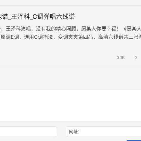
谱_王泽科_C调弹唱六线谱
谱，王泽科演唱，没有我的精心照顾，愿某人你要幸福！《愿某
，原调E调，选用C调指法，变调夹夹第四品，高清六线谱共三张
你一定很美一定很闪耀，我也…
3.1K
0
网址：