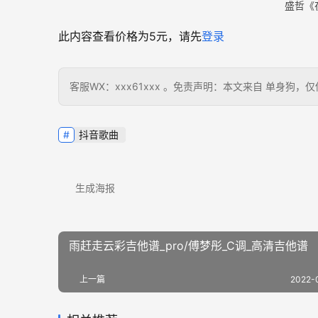
盛哲《
此内容查看价格为
5
元，请先
登录
客服WX：xxx61xxx 。免责声明：本文来自 单身
抖音歌曲
生成海报
雨赶走云彩吉他谱_pro/傅梦彤_C调_高清吉他谱
上一篇
2022-