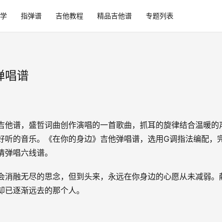
学
指弹谱
吉他教程
精品吉他谱
专题列表
弹唱谱
吉他谱，盛哲词曲创作演唱的一首歌曲，抓耳的旋律结合温暖的
好听的音乐。《在你的身边》吉他弹唱谱，选用G调指法编配，
清弹唱六线谱。
会消融无尽的思念，但到头来，永远在你身边的心愿从未减弱。
却已逐渐远去的那个人。