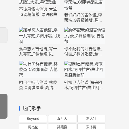
不该用情吉他谱_大笨
_G调精编版_粤语歌曲
我们好好的吉他谱_李
荣浩_G调精编版_弹唱
六线谱
落单恋人吉他谱_零一
你不配我的泪吉他谱_
九零贰_C调精编版_弹
付豪_G调弹唱谱_精编
唱六线谱
版六线谱
明日坐标吉他谱_林俊
别知己吉他谱_海来阿
杰_C调弹唱谱_高清完
木/阿呷拉古/曲比阿且
整版
_G调精编版
热门歌手
Beyond
五月天
刘大壮
周杰伦
孙燕姿
宋冬野