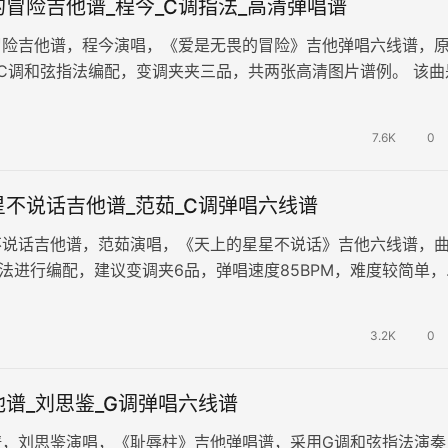
冒险吉他谱_程今_C调指法_高清弹唱谱
冒险吉他谱，程今演唱，《爱是无畏的冒险》吉他弹唱六线谱，
C调和弦指法编配，变调夹夹三品，共两张高清图片谱例。 该曲
tale》的同人角色“…
7.6K
0
不说话吉他谱_范茹_C调弹唱六线谱
不说话吉他谱，范茹演唱，《天上的星星不说话》吉他六线谱，
法进行编配，建议变调夹6品，弹唱速度85BPM，难度较简单，
完整高清图片谱共三张谱例。…
3.2K
0
谱_刘思鉴_G调弹唱六线谱
谱，刘思鉴演唱，《耻辱柱》吉他弹唱谱，采用G调和弦指法演奏