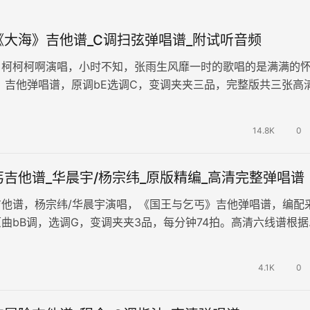
《大海》吉他谱_C调扫弦弹唱谱_附试听音频
，柯柯柯啊演唱，小时不知，张雨生风靡一时的歌唱的是满满的
海》吉他弹唱谱，原调bE选调C，变调夹夹三品，完整版共三张高
随谱附上《大海》吉他弹唱示…
14.8K
0
吉他谱_华晨宇/杨宗纬_原版精编_高清完整弹唱谱
吉他谱，杨宗纬/华晨宇演唱，《国王与乞丐》吉他弹唱谱，编配
曲bB调，选调G，变调夹夹3品，每分钟74拍。高清六线谱根据
整理。演奏难点：注意节奏…
4.1K
0