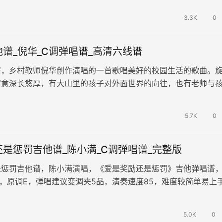
3.3K
0
谱_倪华_C调弹唱谱_高清六线谱
谱，乡村教师倪华创作演唱的一首歌唱美好的校园生活的歌曲。
寓意深长悠厚，有大山里的孩子对外面世界的向往，也有老师与
。 演唱，《小书包》吉他弹唱…
5.7K
0
是惩罚吉他谱_陈小满_C调弹唱谱_完整版
是惩罚吉他谱，陈小满演唱，《爱是奖励还是惩罚》吉他弹唱谱
，原调E，弹唱建议变调夹5品，演奏速度85，难度较简单易上
不再淋雨去见他，不再彻夜…
5.0K
0