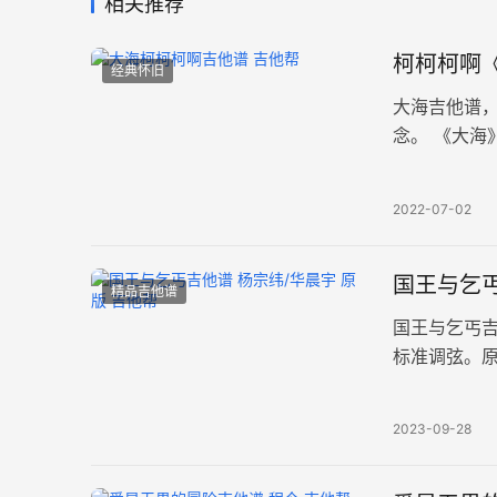
相关推荐
柯柯柯啊
经典怀旧
大海吉他谱
念。 ​《大
片六线谱。
2022-07-02
国王与乞丐
精品吉他谱
国王与乞丐
标准调弦。原
曲原版精细
2023-09-28