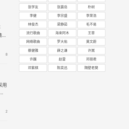
张学友
张震岳
朴树
李健
李宗盛
李荣浩
林俊杰
梁静茹
毛不易
怀
流行歌曲
海来阿木
王菲
清图
网络歌曲
罗大佑
莫文蔚
蔡健雅
薛之谦
许嵩
8
许巍
赵雷
邓丽君
邓紫棋
陈奕迅
隔壁老樊
采用
原
2