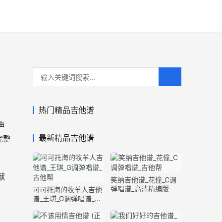
热门精品吉他谱
声
最新精品吉他谱
完整
献
笑纳吉他谱_花僮_C调
弹唱谱_高清精编版
可可托海的牧羊人吉他
谱_王琪_G调弹唱谱_原
版精编