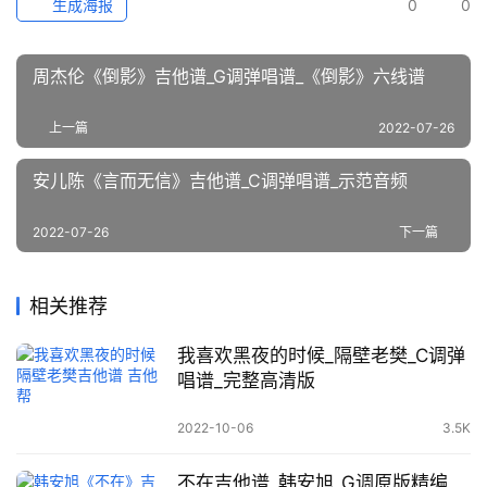
生成海报
0
0
周杰伦《倒影》吉他谱_G调弹唱谱_《倒影》六线谱
上一篇
2022-07-26
安儿陈《言而无信》吉他谱_C调弹唱谱_示范音频
2022-07-26
下一篇
相关推荐
我喜欢黑夜的时候_隔壁老樊_C调弹
唱谱_完整高清版
2022-10-06
3.5K
不在吉他谱_韩安旭_G调原版精编_