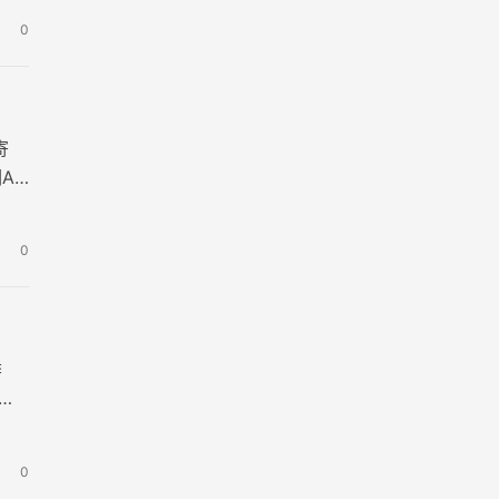
0
寄
A
0
季
唱
0