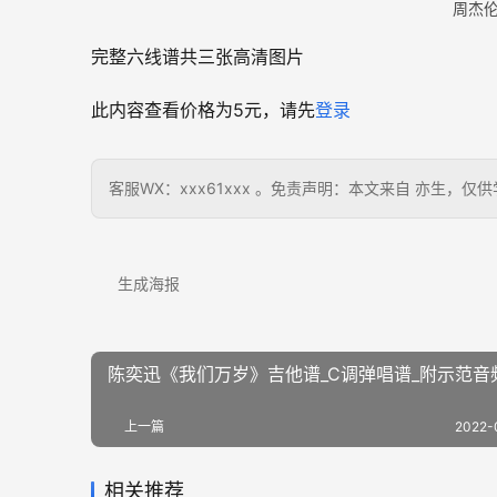
周杰
完整六线谱共三张高清图片
此内容查看价格为
5
元，请先
登录
客服WX：xxx61xxx 。免责声明：本文来自 亦生
生成海报
陈奕迅《我们万岁》吉他谱_C调弹唱谱_附示范音
上一篇
2022-
相关推荐