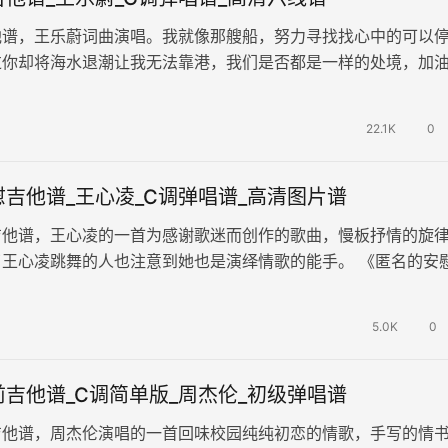
他谱，王乐蔚词曲演唱。我就像那艘船，努力寻找找心中的可以
过你却将海水退潮让我无法靠港，我们是否都是一样的处境，加
能靠港停船的。 《孤独的船》…
22.1K
0
吉他谱_王心凌_C调弹唱谱_高清图片谱
吉他谱，王心凌的一首为感谢歌迷而创作的歌曲，慢板抒情的旋
了王心凌跳舞的人也注意到她也是演绎情歌的能手。 《匿名的安
C调指法，Capo夹第1品…
5.0K
0
吉他谱_C调简单版_周杰伦_初级弹唱谱
吉他谱，周杰伦演唱的一首回味校园纯纯初恋的情歌，手写的情