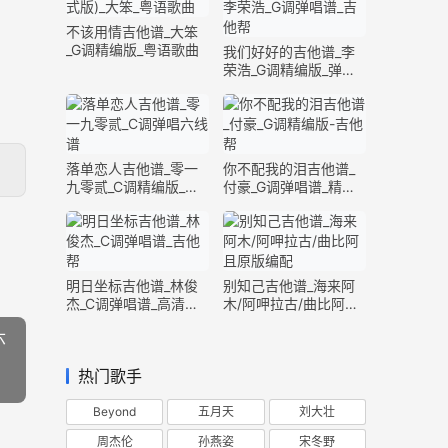
不该用情吉他谱_大笨
_G调精编版_粤语歌曲
我们好好的吉他谱_李
荣浩_G调精编版_弹唱
六线谱
落单恋人吉他谱_零一
你不配我的泪吉他谱_
九零贰_C调精编版_弹
付豪_G调弹唱谱_精编
唱六线谱
版六线谱
明日坐标吉他谱_林俊
别知己吉他谱_海来阿
杰_C调弹唱谱_高清完
木/阿呷拉古/曲比阿且
整版
_G调精编版
六
热门歌手
Beyond
五月天
刘大壮
周杰伦
孙燕姿
宋冬野