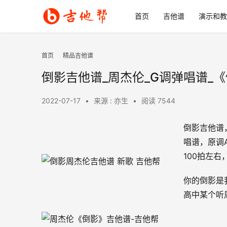
首页
吉他谱
演示和教
首页
精品吉他谱
倒影吉他谱_周杰伦_G调弹唱谱_
2022-07-17
•
来源 : 亦生
•
阅读 7544
倒影吉他谱
唱谱，原调
100拍左右
你的倒影是
高中某个听