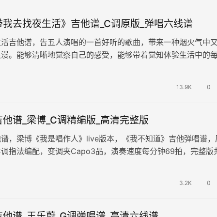
带我去找夜生活》吉他谱_C调原版_弹唱六线谱
生活吉他谱，告五人演唱的一首好听的歌曲，带来一种烟火气中
浪漫。能够清晰地觉察自己的感受，能够带着觉知体验生活中的
是我们真正想要的生活。 《带…
13.9K
0
他谱_梁博_C调精编版_高清完整版
谱，梁博《我是唱作人》live版本，《我不知道》吉他弹唱谱，
C调指法编配，变调夹Capo3品，演奏速度每分钟69拍，完整版
六线谱。质朴的语言…
3.2K
0
他谱_王乐蔚_G调弹唱谱_高清六线谱