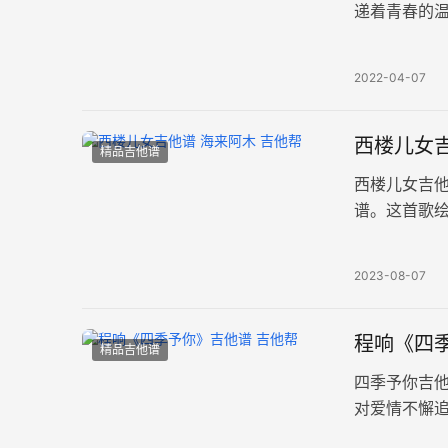
递着青春的
触动我们内心
2022-04-07
西楼儿女吉
精品吉他谱
西楼儿女吉
谱。这首歌
西楼时聆听
2023-08-07
程响《四
精品吉他谱
四季予你吉
对爱情不懈追
指法，变调夹