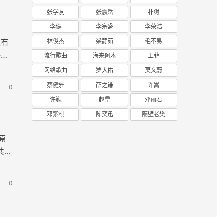
张学友
张震岳
朴树
李健
李宗盛
李荣浩
林俊杰
梁静茹
毛不易
又有
每一
流行歌曲
海来阿木
王菲
网络歌曲
罗大佑
莫文蔚
蔡健雅
薛之谦
许嵩
0
许巍
赵雷
邓丽君
邓紫棋
陈奕迅
隔壁老樊
原
共5
0