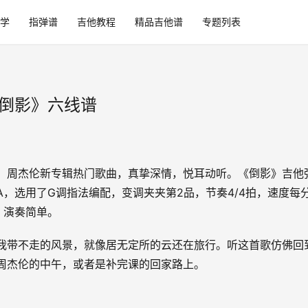
学
指弹谱
吉他教程
精品吉他谱
专题列表
《倒影》六线谱
，周杰伦新专辑热门歌曲，真挚深情，悦耳动听。《倒影》吉他
A，选用了G调指法编配，变调夹夹第2品，节奏4/4拍，速度每
，演奏简单。
我带不走的风景，就像居无定所的云还在旅行。听这首歌仿佛回
周杰伦的中午，或者是补完课的回家路上。