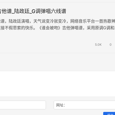
他谱_陆政廷_G调弹唱六线谱
他谱，陆政廷演唱，天气说变冷就变冷，网络音乐平台一首热歌
直接不假思索的快乐。《谁会被吻》吉他弹唱谱，采用原调G调和
调夹不夹，节奏4/4拍，演奏速…
5.0K
0
网址：