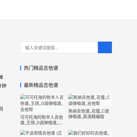
热门精品吉他谱
弹
最新精品吉他谱
分钟
到
笑纳吉他谱_花僮_C调
弹唱谱_高清精编版
可可托海的牧羊人吉他
谱_王琪_G调弹唱谱_原
版精编