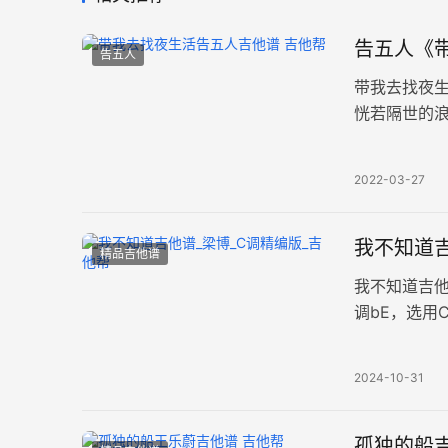
告五人《
告五人
带我去找夜
恍若隔世的
个瞬间，这才
2022-03-27
我不知道吉
精品吉他谱
我不知道吉他
调bE，选用
张高清图片
2024-10-31
孤独的船吉