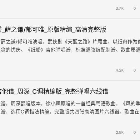
3.7K
0
_薛之谦/郁可唯_原版精编_高清完整版
，薛之谦/郁可唯演唱，武侠剧《天醒之路》片尾曲。以纸舟作为
思念的忧伤。《纸船》吉他弹唱谱，标准调弦编配制谱。歌曲原调
G-C，变调夹夹2品，每分钟…
4.2K
0
他谱_周深_C调精编版_完整弹唱六线谱
他谱，周深翻唱版本，徐小凤原唱的一首经典粤语歌曲。《风的
唱谱，选用C调指法精编，完整版共四张高清图片六线谱。歌曲在
伏和变迁的同时，也传递了一种积极…
2.9K
0