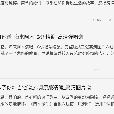
温度与纯粹。简单的歌词，似乎在和你诉说生活的故事；悠扬旋
勾起往昔的回忆。 《手写的从…
42.6K
0
他谱_海来阿木_G调精编_高清弹唱谱
他谱，海来阿木演唱，G调指法编配，完整版共三张高清图片六线
绘就了一个悲伤的故事，述说着黄昏转入夜幕时对晚霞的告别，
忧伤的情歌，躬身痛饮、哀歌悲吟，…
11.1K
0
季予你》吉他谱_C调原版精编_高清图片谱
他谱，程响的一首好听的热门歌曲，以四季的变幻为隐喻，娓娓
求的浪漫情怀。《四季予你》吉他六线谱，原调bE，选用C调
Capo3品，精编吉他弹唱…