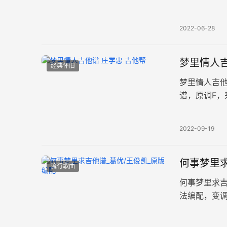
85BPM，
2022-06-28
梦里情人吉
经典怀旧
梦里情人吉
谱，原调F，
钟95拍左右
2022-09-19
何事梦里求
流行歌曲
何事梦里求吉
法编配，变调
境时的坚持