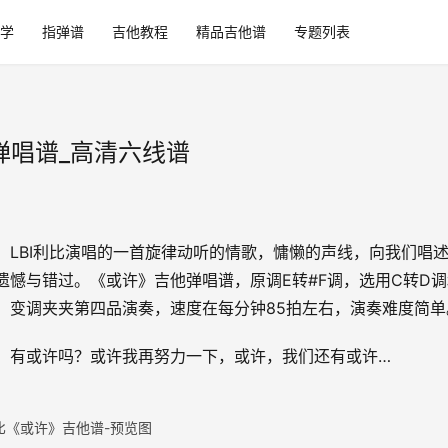
学
指弹谱
吉他教程
精品吉他谱
专题列表
弹唱谱_高清六线谱
，LBI利比演唱的一首旋律动听的情歌，慵懒的声线，向我们唱
遗憾与错过。《或许》吉他弹唱谱，原调E转#F调，选用C转D调
，变调夹夹第四品演奏，速度在每分钟85拍左右，演奏难度简单
，有或许吗？或许我再努力一下，或许，我们还有或许…
利比《或许》吉他谱-预览图