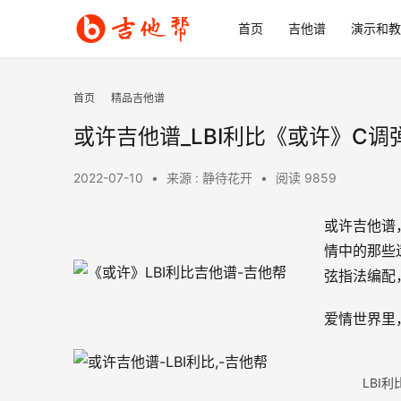
首页
吉他谱
演示和教
首页
精品吉他谱
或许吉他谱_LBI利比《或许》C调
2022-07-10
•
来源 : 静待花开
•
阅读 9859
或许吉他谱
情中的那些
弦指法编配
爱情世界里
LBI