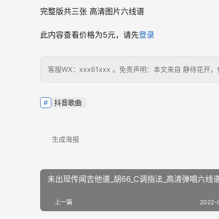
完整版共三张 高清图片六线谱
此内容查看价格为
5
元，请先
登录
客服WX：xxx61xxx 。免责声明：本文来自 静待
抖音歌曲
生成海报
未出现传闻吉他谱_胡66_C调指法_高清弹唱六线
上一篇
2022-