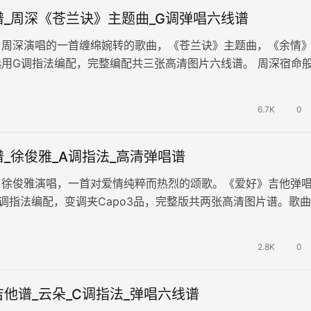
谱_周深《苍兰诀》主题曲_G调弹唱六线谱
，周深演唱的一首缠绵婉转的歌曲，《苍兰诀》主题曲，《余情
用G调指法编配，完整编配共三张高清图片六线谱。 周深宿命
事层次，揭开剧中一段段令人或…
6.7K
0
_徐俊雅_A调指法_高清弹唱谱
，徐俊雅演唱，一首对爱情纯粹而热烈的颂歌。《爱好》吉他弹
调指法编配，变调夹Capo3品，完整版共两张高清图片谱。歌
深深的眷恋与不舍，每一个音…
2.8K
0
他谱_云朵_C调指法_弹唱六线谱