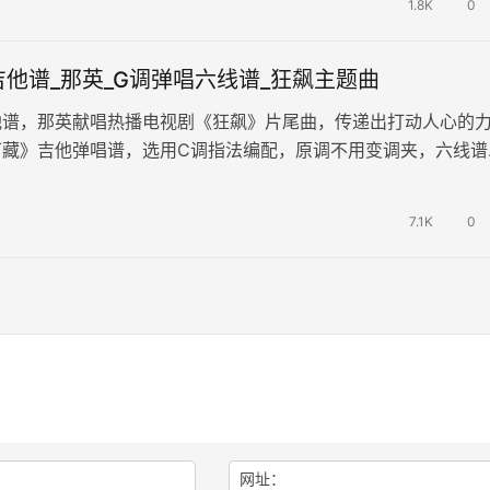
1.8K
0
他谱_那英_G调弹唱六线谱_狂飙主题曲
他谱，那英献唱热播电视剧《狂飙》片尾曲，传递出打动人心的
可藏》吉他弹唱谱，选用C调指法编配，原调不用变调夹，六线谱
谱例。 逆着风，击碎了不公的高…
7.1K
0
网址：