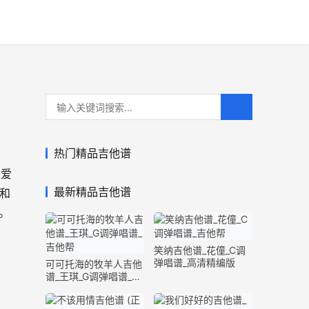
热门精品吉他谱
述爱
最新精品吉他谱
和
。
笑纳吉他谱_花僮_C调
弹唱谱_高清精编版
可可托海的牧羊人吉他
谱_王琪_G调弹唱谱_原
版精编