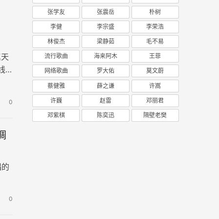
张学友
张震岳
朴树
李健
李宗盛
李荣浩
林俊杰
梁静茹
毛不易
属天
流行歌曲
海来阿木
王菲
线
网络歌曲
罗大佑
莫文蔚
蔡健雅
薛之谦
许嵩
许巍
赵雷
邓丽君
0
邓紫棋
陈奕迅
隔壁老樊
G调
唱的
0