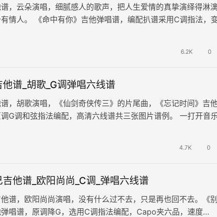
他谱，云朵演唱，细腻感人的歌声，把人生爱情的真挚演绎得淋
有情人。 《命中有你》吉他弹唱谱，编配扒谱采用C调指法，
原调降E调，速度控制在每分…
6.2K
0
他谱_胡歌_G调弹唱六线谱
他谱，胡歌演唱，《仙剑奇侠传三》的片尾曲，《忘记时间》吉
调G调和弦指法编配，高清六线谱共三张图片谱例。 一打开音
是忘记时间，才反应过来胡歌已…
4.7K
0
吉他谱_欧阳尚尚_C调_弹唱六线谱
吉他谱，欧阳尚尚演唱，没有什么过不去，只是再也回不去。《
弹唱谱，原调降G，选用C调指法编配，Capo夹六品，速度