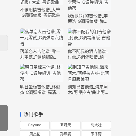
不该用情吉他谱_大笨
_G调精编版_粤语歌曲
我们好好的吉他谱_李
荣浩_G调精编版_弹唱
六线谱
落单恋人吉他谱_零一
你不配我的泪吉他谱_
九零贰_C调精编版_弹
付豪_G调弹唱谱_精编
唱六线谱
版六线谱
明日坐标吉他谱_林俊
别知己吉他谱_海来阿
杰_C调弹唱谱_高清完
木/阿呷拉古/曲比阿且
整版
_G调精编版
热门歌手
Beyond
五月天
刘大壮
周杰伦
孙燕姿
宋冬野