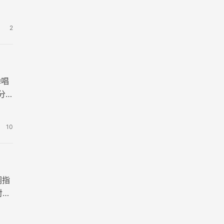
2
弹唱
分
10
调指
对困