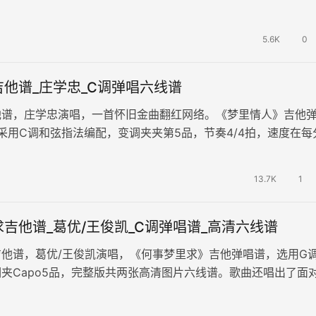
演奏难度较简单易上手。 想开点…
5.6K
0
他谱_庄学忠_C调弹唱六线谱
他谱，庄学忠演唱，一首怀旧金曲翻红网络。《梦里情人》吉他
采用C调和弦指法编配，变调夹夹第5品，节奏4/4拍，速度在每
，演奏难度简单。 爱过的…
13.7K
1
吉他谱_葛优/王俊凯_C调弹唱谱_高清六线谱
他谱，葛优/王俊凯演唱，《何事梦里求》吉他弹唱谱，选用G
夹Capo5品，完整版共两张高清图片六线谱。歌曲还唱出了面
与自我救赎。无论是葛优还…