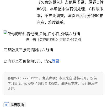
《欠你的婚礼》吉他弹唱谱，原调C转
#C调，本编配未做转调处理，C调版版
本，不夹变调夹，演奏速度每分钟90拍
左右，难度简单。
白小白《欠你的婚礼》吉他谱-预览图
完整版共三张高清图片六线谱
此内容查看价格为
5
元，请先
登录
客服WX：xxx61xxx 。免责声明：本文来自 静待花开，仅供
学习交流，如侵犯了您的合法权益，请联系本站，我们将及时
处理。
抖音歌曲