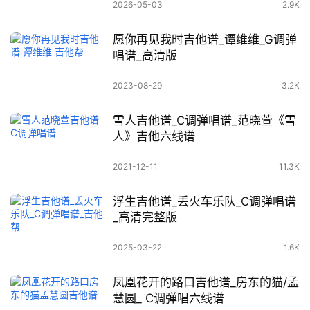
2026-05-03
2.9K
愿你再见我时吉他谱_谭维维_G调弹
唱谱_高清版
2023-08-29
3.2K
雪人吉他谱_C调弹唱谱_范晓萱《雪
人》吉他六线谱
2021-12-11
11.3K
浮生吉他谱_丢火车乐队_C调弹唱谱
_高清完整版
2025-03-22
1.6K
凤凰花开的路口吉他谱_房东的猫/孟
慧圆_ C调弹唱六线谱