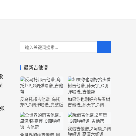
最新吉他谱
歌
呈
反乌托邦吉他谱_乌托
如果你也刚好抬头看树
邦P_G调弹唱谱_完整版
吉他谱_孙天宇_C调弹
张
唱谱_完整版
我借吉他谱_Z阿康_G调
弹唱谱_高清六线谱
全世界的雨吉他谱_周