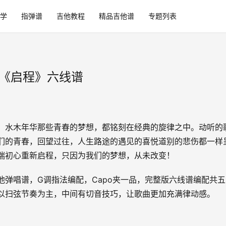
学
指弹谱
吉他教程
精品吉他谱
专题列表
_《启程》六线谱
，水木年华那些青春的梦想，都铭刻在经典的旋律之中。动听的
们的青春，回望过往，人生路途的遇见的喜悦道别的悲伤都一样
揣初心重新启程，只因为我们的梦想，从未改变！
他弹唱谱，G调指法编配，Capo夹一品，完整版六线谱编配共五
以扫弦节奏为主，中间有切音技巧，让歌曲更加充满律动感。