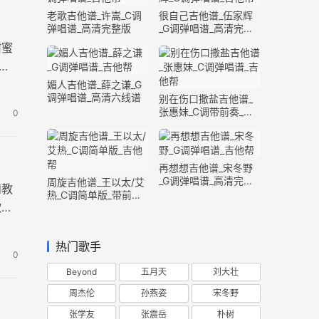
老歌吉他谱_许嵩_C调
很自己吉他谱_伍家辉
弹唱谱_高清完整版
_G调弹唱谱_高清完整
版
甜蜜
夹
媚人吉他谱_薛之谦_G
调弹唱谱_高清六线谱
别在伤口撒盐吉他谱_
张惠妹_C调带前奏_完
0
整版
再想想吉他谱_宋冬野
_G调弹唱谱_高清完整
周旋吉他谱_王以太/艾
和教
版
热_C调简单版_带前奏
歌曲
间奏
个和
热门歌手
0
Beyond
五月天
刘大壮
周杰伦
孙燕姿
宋冬野
张学友
张震岳
朴树