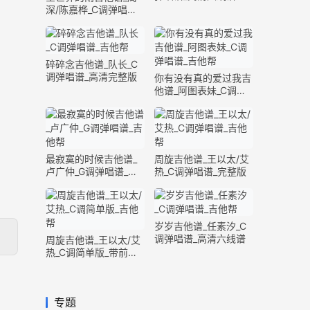
深/陈嘉桦_C调弹唱谱_
完整版
碎碎念吉他谱_队长_C
调弹唱谱_高清完整版
你有没有真的爱过我吉
他谱_阿图表妹_C调弹
唱谱_完整版
最寂寞的时候吉他谱_
周旋吉他谱_王以太/艾
卢广仲_G调弹唱谱_高
热_C调弹唱谱_完整版
清六线谱
岁岁吉他谱_任素汐_C
调弹唱谱_高清六线谱
周旋吉他谱_王以太/艾
热_C调简单版_带前奏
间奏
专题