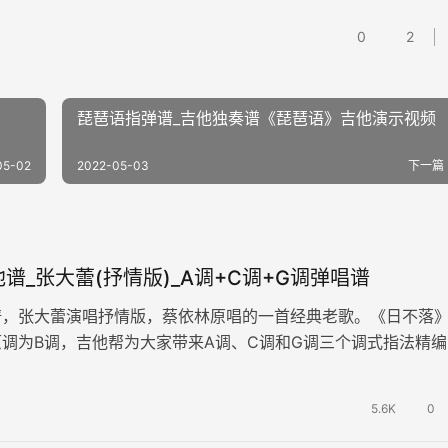
0
2
琵琶语指弹谱_吉他独奏谱《琵琶语》吉他演示视频
05-02
2022-05-03
下一篇
谱_张大蕾(抒情版)_A调+C调+G调弹唱谱
谱，张大蕾演唱抒情版，蔡依林原唱的一首经典老歌。《日不落
调为B调，吉他帮为大家带来A调、C调和G调三个调式指法精编
六张高清图片谱。 我要送你…
5.6K
0