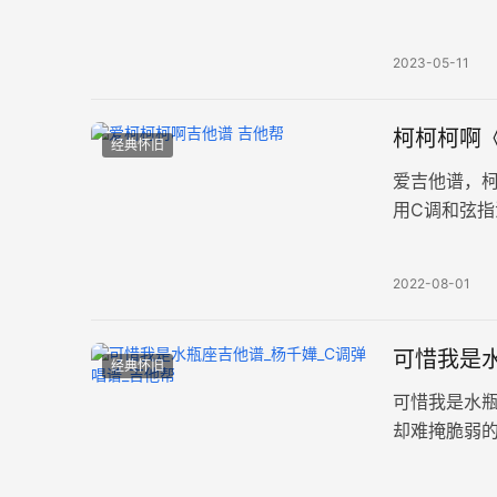
流水，付出
2023-05-11
柯柯柯啊《
经典怀旧
爱吉他谱，
用C调和弦指
一配器，融
2022-08-01
可惜我是水
经典怀旧
可惜我是水
却难掩脆弱的
夹夹三品，