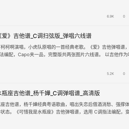
爱或不爱皆痛苦，山盟海誓所说的…
6.9K
0
爱》吉他谱_C调扫弦版_弹唱六线谱
柯柯柯啊演唱，小虎队原唱的一首经典老歌。《爱》吉他弹唱谱
法编配，Capo夹一品，完整版共两张图片六线谱。 以吉他作为
合真挚洒脱的嗓音，带着我们…
5.2K
0
瓶座吉他谱_杨千嬅_C调弹唱谱_高清版
瓶座吉他谱，杨千嬅经典粤语歌曲，唱出失恋后借酒消愁、强撑
状态。《可惜我是水瓶座》吉他弹唱谱，选用 C调指法编配，
共两张高清图片六线谱。歌曲表…