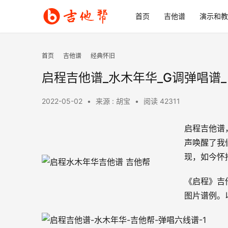
首页
吉他谱
演示和教
首页
吉他谱
经典怀旧
启程吉他谱_水木年华_G调弹唱谱
2022-05-02
•
来源 : 胡宝
•
阅读 42311
启程吉他谱
声唤醒了我
现，如今怀
《启程》吉
图片谱例。