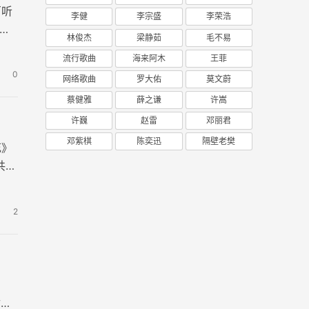
百听
李健
李宗盛
李荣浩
林俊杰
梁静茹
毛不易
流行歌曲
海来阿木
王菲
0
网络歌曲
罗大佑
莫文蔚
蔡健雅
薛之谦
许嵩
许巍
赵雷
邓丽君
邓紫棋
陈奕迅
隔壁老樊
花》
共两
2
付与