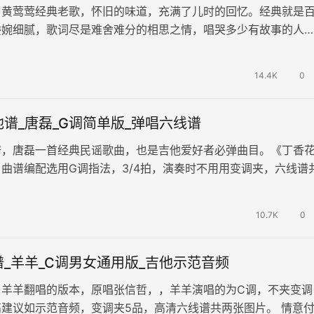
，黄莺莺经典老歌，怀旧的味道，充满了儿时的回忆。经典就是
委婉细腻，歌词尽是难舍难分的相思之情，唱哭多少有故事的人…
弹唱谱，原调D选调C，变调夹…
14.4K
0
谱_唐磊_G调简单版_弹唱六线谱
谱，唐磊一首经典民谣歌曲，也是吉他爱好者必弹曲目。《丁香
曲谱编配选用G调指法，3/4拍，演奏时不用用变调夹，六线谱
例。 自然朴素的旋律，感…
10.7K
0
_羊羊_C调男女通用版_吉他示范音频
，羊羊翻唱的版本，原唱张信哲，，羊羊演唱的为C调，不夹变调
建议如示范音频，变调夹5品，高清六线谱共两张图片。 情意