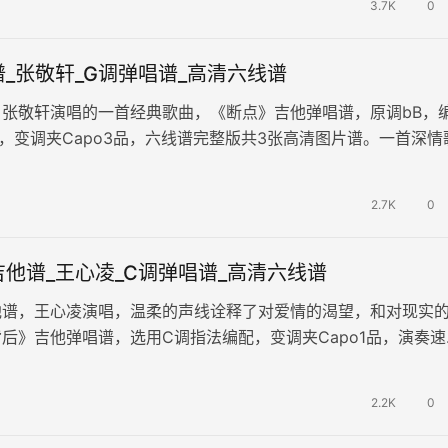
3.7K
0
_张敬轩_G调弹唱谱_高清六线谱
张敬轩演唱的一首经典歌曲，《断点》吉他弹唱谱，原调bB，
，变调夹Capo3品，六线谱完整版共3张高清图片谱。一首深情
爱情中的无奈与不舍。歌曲…
2.7K
0
他谱_王心凌_C调弹唱谱_高清六线谱
他谱，王心凌演唱，温柔的声线诠释了对爱情的渴望，和对现实
后》吉他弹唱谱，选用C调指法编配，变调夹Capo1品，演奏速
左右，完整六线谱共2张高…
2.2K
0