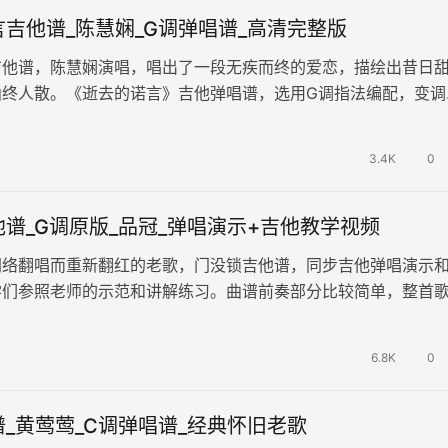
吉他谱_陈慧娴_G调弹唱谱_高清完整版
吉他谱，陈慧娴演唱，唱出了一段无疾而终的爱恋，描绘出昔日
曲终人散。《逝去的诺言》吉他弹唱谱，选用G调指法编配，变调
两张高清图片六线谱。歌曲细腻抒…
3.4K
0
谱_G调原版_品冠_弹唱演示+吉他教学视频
网络翻唱而重新翻红的老歌，门没锁吉他谱，同步吉他弹唱演示
学们参照老师的示范和讲解练习。曲谱前奏部分比较简单，整首
压熟练，并且转换熟练。练习和弦转换的节奏，特别是一拍换一
6.8K
0
_黄莺莺_C调弹唱谱_经典怀旧老歌