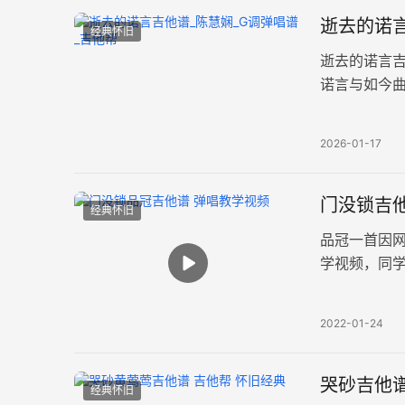
逝去的诺言
经典怀旧
逝去的诺言
诺言与如今
夹二品，共
2026-01-17
门没锁吉他
经典怀旧
品冠一首因
学视频，同
先把和弦按
弦的地方。
2022-01-24
哭砂吉他谱
经典怀旧