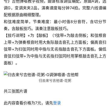
兮》吉他弹唱教学视频，曲谱标准调弦编配，原曲A调，选
调G，变调夹夹2品，演奏速度每分钟74拍。完整六线谱编
配根据原曲精细整理。
和弦难度简单，节奏难度：最小时值8分音符，含切分节
奏，含敲板技巧。演奏注意敲板技巧。
【技巧说明】+为【敲板】（1弦带+为敲击侧板；和弦根音
上带+为弹奏根音时用大鱼际敲击音孔上方面板；偏高音扫
弦带+为扫弦同时用中指与无名指敲击音孔下方面板。偏低
音弦扫弦带+为中指与无名指扫弦同时用掌根敲击音孔上方
面板）。
归去来兮吉他谱-花粥
共三张图片谱
此内容查看价格为
7
元，请先
登录