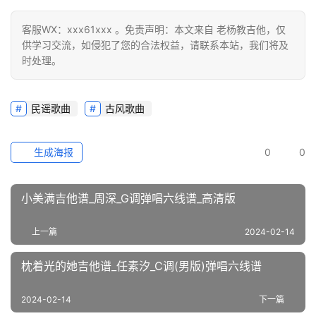
客服WX：xxx61xxx 。免责声明：本文来自 老杨教吉他，仅
供学习交流，如侵犯了您的合法权益，请联系本站，我们将及
时处理。
民谣歌曲
古风歌曲
生成海报
0
0
小美满吉他谱_周深_G调弹唱六线谱_高清版
上一篇
2024-02-14
枕着光的她吉他谱_任素汐_C调(男版)弹唱六线谱
2024-02-14
下一篇