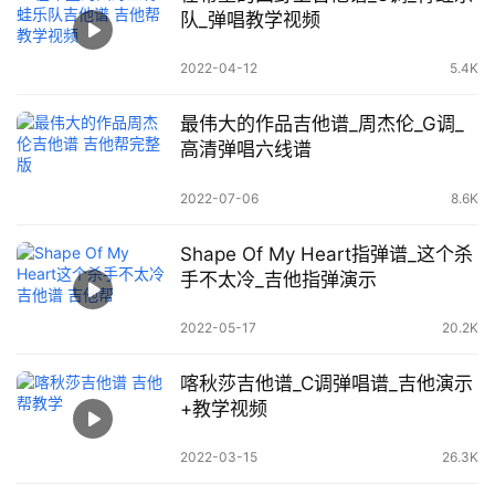
队_弹唱教学视频
2022-04-12
5.4K
最伟大的作品吉他谱_周杰伦_G调_
高清弹唱六线谱
2022-07-06
8.6K
Shape Of My Heart指弹谱_这个杀
手不太冷_吉他指弹演示
2022-05-17
20.2K
喀秋莎吉他谱_C调弹唱谱_吉他演示
+教学视频
2022-03-15
26.3K