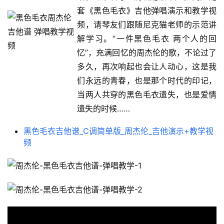
套《黑色毛衣》吉他弹唱演示和教学视
频，请琴友们跟随尼克猫老师的示范讲
解学习。“一件黑色毛衣 两个人的回
忆”，充满回忆的周杰伦的歌，不论过了
多久，再次响起也会让人动心，这是我
们永远的青春，也是那个时代的印记，
当两人共穿的黑色毛衣遗失，也是爱情
遗失的时候……
黑色毛衣吉他谱_C调简单版_周杰伦_吉他演示+教学视
频