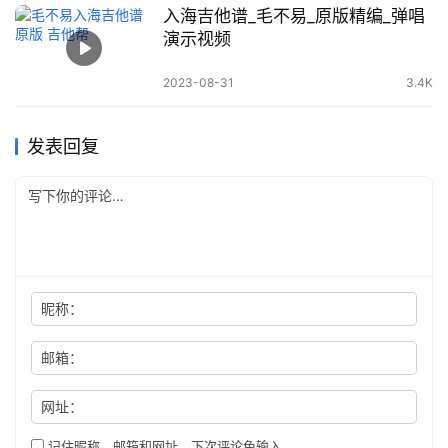
入海吉他谱_毛不易_原版精编_弹唱
演示视频
2023-08-31
3.4K
发表回复
昵称：
邮箱：
网址：
记住昵称、邮箱和网址，下次评论免输入