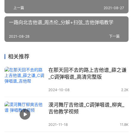
上一篇
2021-08-27
一路向北吉他谱_周杰伦_分解+扫弦_吉他弹唱教学
2021-08-28
下一篇
相关推荐
在那天回不去的路上吉他谱_薛之谦
_C调弹唱谱_高清完整版
2024-10-08
2.2K
漠河舞厅吉他谱_C调弹唱谱_柳爽_
吉他教学视频
2021-11-18
11.8K