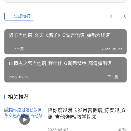
生成海报
0
0
骗子吉他谱_文夫《骗子》C调吉他谱_弹唱六线谱
上一篇
2022-09-23
山楂树之恋吉他谱_程佳佳_G调完整版_高清弹唱谱
2022-09-23
下一篇
相关推荐
陪你度过漫长岁月吉他谱_陈奕迅_G
调_吉他弹唱/教学视频
2022-06-06
10.7K