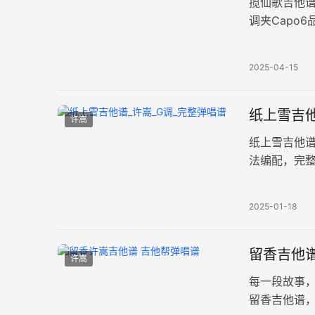
揽仙歌吉他谱
调夹Capo
眷恋，传递
2025-04-15
纸上雪吉他
许嵩
纸上雪吉他
法编配，完
对自然和人
2025-01-18
留香吉他谱
许嵩
每一段故事
留香吉他谱，