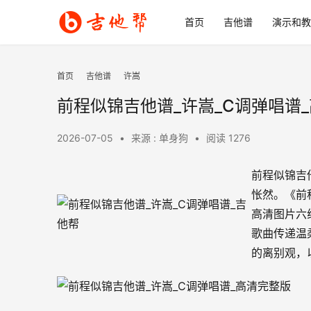
首页
吉他谱
演示和教
首页
吉他谱
许嵩
前程似锦吉他谱_许嵩_C调弹唱谱
2026-07-05
•
来源 : 单身狗
•
阅读 1276
前程似锦吉
怅然。《前
高清图片六
歌曲传递温
的离别观，