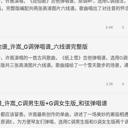
，许嵩演唱，《揽仙歌》吉他弹唱谱，原调#F，选用C调指法
6品，完整版编配共两张高清图片六线谱。歌曲唱出了对往昔的怀
出一种淡淡的惆怅和对美好…
3.4K
0
谱_许嵩_G调弹唱谱_六线谱完整版
谱，许嵩演唱的一首古风歌曲，《纸上雪》吉他弹唱谱，选用G调
整版共三张高清图片六线谱。歌曲描绘了一个雪天散步的场景，
事的描绘，传达了寂寞、思念和追…
2.2K
0
_许嵩_C调男生版+G调女生版_和弦弹唱谱
，都应该留香。许嵩最新创作的单曲，讲述了一场美妙的邂逅相
原调E，为方便琴友们弹唱，选用C调男生版和G调女生版两个