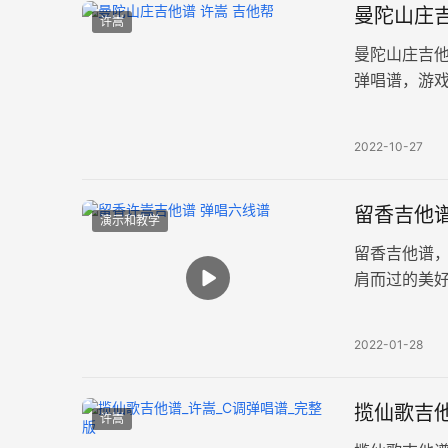
曼陀山庄吉
许嵩
曼陀山庄吉
弹唱谱，游
曲原调E，选
2022-10-27
留香吉他谱
演示和教学
留香吉他谱
肩而过的美好
感觉变成一
2022-01-28
揽仙歌吉他
许嵩