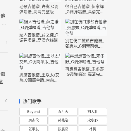
老歌吉他谱_许嵩_C调
很自己吉他谱_伍家辉
弹唱谱_高清完整版
_G调弹唱谱_高清完整
吉他
版
 歌
媚人吉他谱_薛之谦_G
调弹唱谱_高清六线谱
别在伤口撒盐吉他谱_
1
张惠妹_C调带前奏_完
整版
再想想吉他谱_宋冬野
些擦
_G调弹唱谱_高清完整
周旋吉他谱_王以太/艾
版
热_C调简单版_带前奏
这种
间奏
热门歌手
0
Beyond
五月天
刘大壮
周杰伦
孙燕姿
宋冬野
张学友
张震岳
朴树