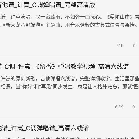
他谱_许嵩_C调弹唱谱_完整高清版
他谱，许嵩演唱，叹一帘疏雨，不如弹一曲抚心。《曼陀山庄》
戏《新天龙八部端游》主题曲，用音乐诠释的古典式侠骨与柔情。
用C调指法编配，建议变调夹…
5.1K
0
_C调_许嵩_《留香》弹唱教学视频_高清六线谱
，许嵩的原创新歌，吉他弹唱六线谱，完整详细教学。生活里那
相遇，当“你好”和“再见”同步发生，总是让人格外难忘，那就把
种气味，留在心底。
6.8K
0
谱_许嵩_C调弹唱谱_高清六线谱