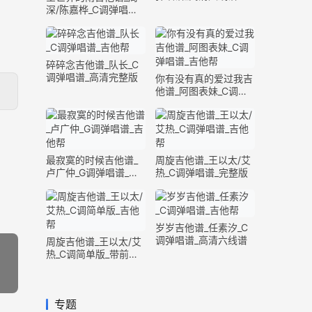
深/陈嘉桦_C调弹唱谱_
完整版
碎碎念吉他谱_队长_C
调弹唱谱_高清完整版
你有没有真的爱过我吉
他谱_阿图表妹_C调弹
唱谱_完整版
最寂寞的时候吉他谱_
周旋吉他谱_王以太/艾
卢广仲_G调弹唱谱_高
热_C调弹唱谱_完整版
清六线谱
岁岁吉他谱_任素汐_C
调弹唱谱_高清六线谱
周旋吉他谱_王以太/艾
热_C调简单版_带前奏
间奏
专题