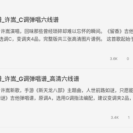
_许嵩_C调弹唱六线谱
，许嵩演唱，回味那些曾经琐碎却难以忘怀的瞬间。《留香》吉
选调C，变调夹4品，完整版共三张高清图片谱例。 这首歌起始
，以微小的生活场景和感受为…
3.6K
0
_许嵩_G调弹唱谱_高清六线谱
，许嵩新歌，手游《新天龙八部》主题曲，人世前路如谜，只愿
谜》吉他弹唱谱，原调A，选用G调指法编配，建议变调夹2品
85拍，演奏易上手难度较简…
3.4K
1