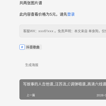
共两张图片谱
此内容查看价格为
5
元，请先
登录
客服WX：xxx61xxx 。免责声明：本文来自 单身
抖音歌曲
生成海报
写故事的人吉他谱_汪苏泷_C调弹唱谱_高清六线
上一篇
2026-