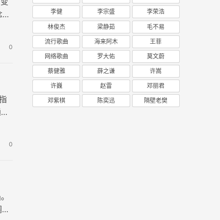
，变
李健
李宗盛
李荣浩
念与
林俊杰
梁静茹
毛不易
流行歌曲
海来阿木
王菲
0
网络歌曲
罗大佑
莫文蔚
蔡健雅
薛之谦
许嵩
许巍
赵雷
邓丽君
指
邓紫棋
陈奕迅
隔壁老樊
通过
0
遇。
调式