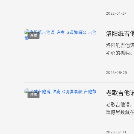
编配， 一次
2022-01-27
洛阳纸吉他
许嵩
洛阳纸吉他
初心的孤独
张高清图片
2026-06-29
老歌吉他谱
许嵩
老歌吉他谱
遗憾尽数藏
品，共两张
2026-07-11