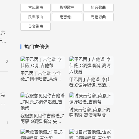
古风歌曲
影视歌曲
抖音歌曲
民谣歌曲
电吉他曲
粤语歌曲
英文歌曲
他六
于口
热门吉他谱
0
甲乙丙丁吉他谱_李佳
薇_C调弹唱谱_高清六
甲乙丙丁吉他谱_李佳
线谱
薇_C调弹唱谱_高清六
线谱
能与
，演
讨厌吉他谱_芮恩_F调
弹唱谱_高清完整版
我很想见见你吉他谱_Z
阿康_G调弹唱谱_完整
1
版