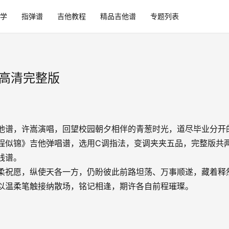
学
指弹谱
吉他教程
精品吉他谱
专题列表
_高清完整版
他谱，许嵩演唱，回望校园朝夕相伴的青葱时光，道尽毕业分开
程似锦》吉他弹唱谱，选用C调指法，变调夹夹五品，完整版共
线谱。
柔祝愿，纵使天各一方，仍盼彼此前路坦荡、万事顺遂，藏着释
以温柔笔触接纳散场，铭记相逢，期许各自前程璀璨。