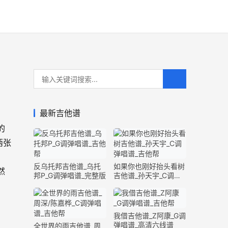
最新吉他谱
的
两张
反乌托邦吉他谱_乌托
如果你也刚好抬头看树
然
邦P_G调弹唱谱_完整版
吉他谱_孙天宇_C调弹
唱谱_完整版
我借吉他谱_Z阿康_G调
弹唱谱_高清六线谱
全世界的雨吉他谱_周