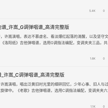
浪漫的不期而遇，却因时间匆…
5.4K
0
谱_许嵩_G调弹唱谱_高清完整版
谱，许嵩演唱，表达不慕虚名、看淡爆红起落的清醒，以及坚守
。《洛阳纸》吉他弹唱谱，选用G调指法编配，变调夹夹三品，共
六线谱。歌曲传递不必执着外界赞…
1.6K
0
_许嵩_C调弹唱谱_高清完整版
，许嵩演唱，唱出泛黄旧时光里的细碎回忆，少年心事、旧人与
在旋律中。《老歌》吉他弹唱谱，选用C调指法编配，变调夹夹六
高清图片六线谱。人越长大越难寻纯…
1.1K
0