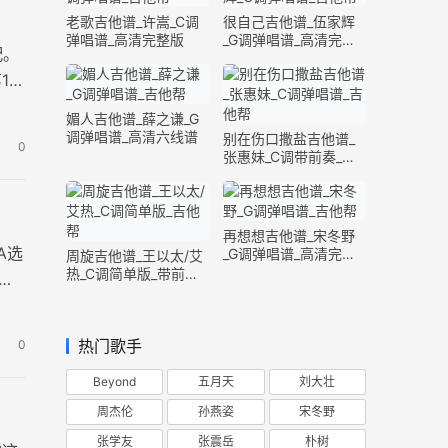
老歌吉他谱_许嵩_C调
很自己吉他谱_伍家辉
弹唱谱_高清完整版
_G调弹唱谱_高清完整
配。
版
1品
媚人吉他谱_薛之谦_G
调弹唱谱_高清六线谱
别在伤口撒盐吉他谱_
0
张惠妹_C调带前奏_完
整版
再想想吉他谱_宋冬野
A选
_G调弹唱谱_高清完整
周旋吉他谱_王以太/艾
版
热_C调简单版_带前奏
不
间奏
热门歌手
0
Beyond
五月天
刘大壮
周杰伦
孙燕姿
宋冬野
张学友
张震岳
朴树