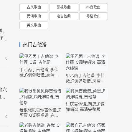
古风歌曲
影视歌曲
抖音歌曲
民谣歌曲
电吉他曲
粤语歌曲
英文歌曲
谱，
词
热门吉他谱
0
甲乙丙丁吉他谱_李佳
薇_C调弹唱谱_高清六
甲乙丙丁吉他谱_李佳
线谱
薇_C调弹唱谱_高清六
线谱
他六
深沉
讨厌吉他谱_芮恩_F调
弹唱谱_高清完整版
我很想见见你吉他谱_Z
阿康_G调弹唱谱_完整
0
版