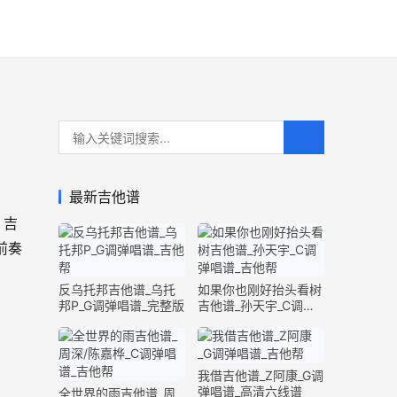
最新吉他谱
》吉
前奏
反乌托邦吉他谱_乌托
如果你也刚好抬头看树
邦P_G调弹唱谱_完整版
吉他谱_孙天宇_C调弹
唱谱_完整版
我借吉他谱_Z阿康_G调
弹唱谱_高清六线谱
全世界的雨吉他谱_周