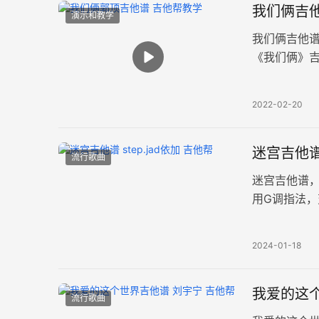
我们俩吉他
演示和教学
我们俩吉他谱
《我们俩》
就可以。这
2022-02-20
迷宫吉他谱_
流行歌曲
迷宫吉他谱，
用G调指法
开又关不上
2024-01-18
我爱的这个
流行歌曲