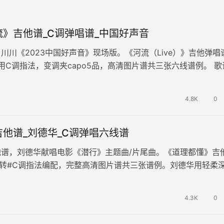
》吉他谱_C调弹唱谱_中国好声音
川川《2023中国好声音》现场版。《河流（Live）》吉他弹唱
用C调指法，变调夹capo5品，高清图片谱共三张六线谱例。 歌
，情感层次丰富，…
4.8K
0
他谱_刘德华_C调弹唱六线谱
他谱，刘德华献唱电影《潜行》主题曲/片尾曲。《道理都懂》吉
转#C调指法编配，完整高清图片谱共三张谱例。刘德华用轻柔
开启这首歌，营造出一种绵延…
4.3K
0