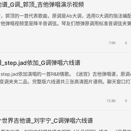
谱_G调_郭顶_吉他弹唱演示视频
，郭顶的一首代表歌曲，原调是Ab大调，选用G大调的指法编
吉他弹唱视频里是降半音调弦。琴友们想弹原调用标准音调弦夹第
首歌主体上用了比较经典的卡…
7.6K
0
step.jad依加_G调弹唱六线谱
step.jad依加演唱的一首R&B情歌。《迷宫》吉他弹唱谱，原调
，变调夹夹二品，完整版六线谱共三张高清图片谱例。聊天窗口打
，情话永远…
12.8K
0
世界吉他谱_刘宇宁_C调弹唱六线谱