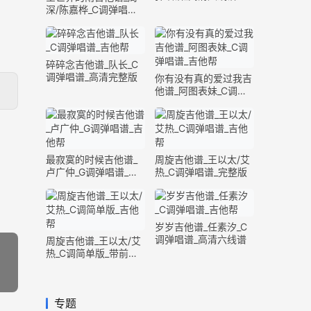
深/陈嘉桦_C调弹唱谱_
完整版
碎碎念吉他谱_队长_C
调弹唱谱_高清完整版
你有没有真的爱过我吉
他谱_阿图表妹_C调弹
唱谱_完整版
最寂寞的时候吉他谱_
周旋吉他谱_王以太/艾
卢广仲_G调弹唱谱_高
热_C调弹唱谱_完整版
清六线谱
岁岁吉他谱_任素汐_C
调弹唱谱_高清六线谱
周旋吉他谱_王以太/艾
热_C调简单版_带前奏
间奏
专题