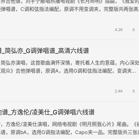
世界吉他谱，刘宇宁献唱热播电视剧《长月烬明》插曲，《我爱
他弹唱谱，C调和弦指法编配，原调不用变调夹，完整版共两张高
经的我，只是这世界上的一粒沙…
4.2K
0
_简弘亦_G调弹唱谱_高清六线谱
，简弘亦演唱，这首歌曲满怀深情，寄托着人生的意蕴，内心深
《观众》吉他弹唱谱，原调A，选用G调和弦指法编配，变调夹
，完整高清六线谱共两张图片谱例。…
2.4K
0
谱_方逸伦/凌美仕_G调弹唱六线谱
谱，方逸伦/凌美仕演唱，网络电视剧《明月照我心片》尾曲。《
谱，原调bA，选用G调指法编配，Capo夹一品。完整版共三张