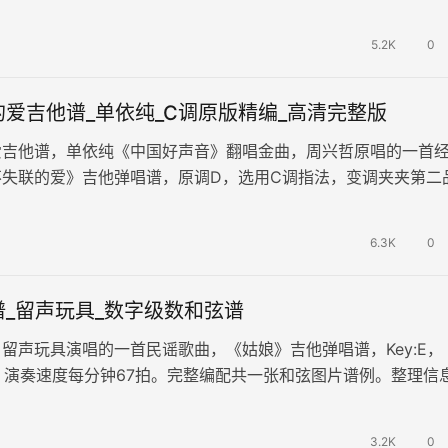
。 画面如穿越了一生一…
5.2K
0
爱吉他谱_单依纯_C调原版精编_高清完整版
爱吉他谱，单依纯《中国好声音》翻唱金曲，周兴哲原唱的一首
不失联的爱》吉他弹唱谱，原调D，选用C调指法，变调夹夹第二
线谱编配。 那些深深爱过的…
6.3K
0
_留声玩具_数字级数和弦谱
留声玩具演唱的一首民谣歌曲，《姑娘》吉他弹唱谱，Key:E，
2/4，演奏速度每分钟67拍。完整编配共一张和弦图片谱例。整理信
整理。和弦标记：数…
3.2K
0