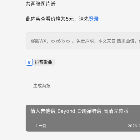
共两张图片谱
此内容查看价格为
5
元，请先
登录
客服WX：xxx61xxx 。免责声明：本文来自 四米
抖音歌曲
生成海报
情人吉他谱_Beyond_C调弹唱谱_高清完整版
上一篇
2026-