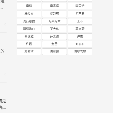
的这
李健
李宗盛
李荣浩
清
林俊杰
梁静茹
毛不易
流行歌曲
海来阿木
王菲
0
网络歌曲
罗大佑
莫文蔚
蔡健雅
薛之谦
许嵩
许巍
赵雷
邓丽君
处的
邓紫棋
陈奕迅
隔壁老樊
0
初见
高