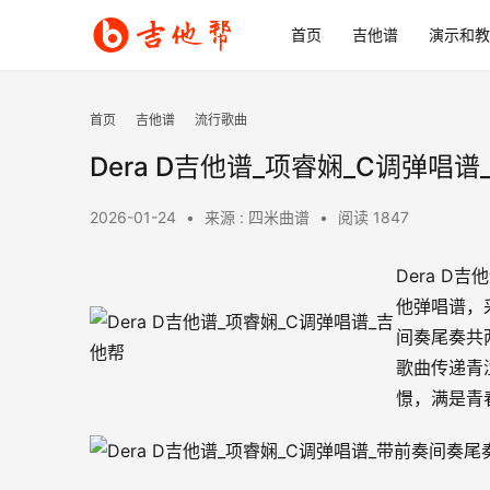
首页
吉他谱
演示和教
首页
吉他谱
流行歌曲
Dera D吉他谱_项睿娴_C调弹唱
2026-01-24
•
来源 : 四米曲谱
•
阅读 1847
Dera D
他弹唱谱，
间奏尾奏共
歌曲传递青
憬，满是青