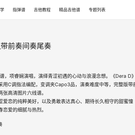
学
指弹谱
吉他教程
精品吉他谱
专题列表
谱_带前奏间奏尾奏
吉他谱，项睿娴演唱，演绎青涩初遇的心动与浪漫念想。《Dera D
采用C调指法编配，变调夹Capo3品，演奏难度中等，完整版带
两张高清图片六线谱。
涩爱恋的纯粹美好，以及勇敢表达真心、期待长久相守的甜蜜憧
春恋爱的细腻与热烈。