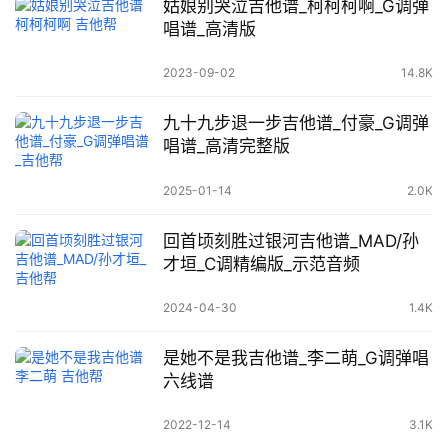
姑娘别哭泣吉他谱_柯柯柯啊_G调弹
唱谱_高清版
2023-09-02
14.8K
九十九步退一步吉他谱_付豪_G调弹
唱谱_高清完整版
2025-01-14
2.0K
回首顷刻胜过银河吉他谱_MAD/孙
才垣_C调精编版_示范音频
2024-04-30
1.4K
是她不是我吉他谱_李二萌_G调弹唱
六线谱
2022-12-14
3.1K