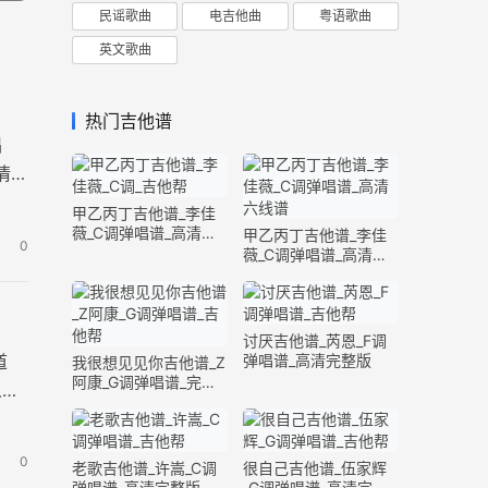
民谣歌曲
电吉他曲
粤语歌曲
英文歌曲
热门吉他谱
唱
情地
甲乙丙丁吉他谱_李佳
薇_C调弹唱谱_高清六
甲乙丙丁吉他谱_李佳
0
线谱
薇_C调弹唱谱_高清六
线谱
讨厌吉他谱_芮恩_F调
道
弹唱谱_高清完整版
我很想见见你吉他谱_Z
阿康_G调弹唱谱_完整
人撑
版
0
老歌吉他谱_许嵩_C调
很自己吉他谱_伍家辉
弹唱谱_高清完整版
_G调弹唱谱_高清完整