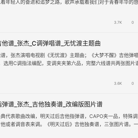
说着年轻人的奋进和追梦之路，歌声承载着我们对于青春年华的
了关于时光的探寻和答案。 《我…
3.7K
0
他谱_张杰_C调弹唱谱_无忧渡主题曲
他谱，张杰演唱电视剧《无忧渡》主题曲；《大梦不醒》吉他弹
F，选用C调指法编配，变调夹夹第六品，完整六线谱共两张图片
出了对爱情的执着与坚守，传递出一…
3.6K
0
弹谱_张杰_吉他独奏谱_改编版图片谱
典代表歌曲改编，明天过后吉他指弹谱，CAPO夹一品，特殊调
吉他或者调音表来调。《明天过后》吉他独奏谱，三张图片谱。
小情歌，传达出不要放弃，努力坚…