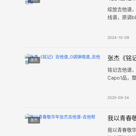
绽放吉他谱
线谱，原调b
谱。动人的
2024-10-08
张杰《铭记
张杰
铭记吉他谱
Capo1品
例。歌曲唱
2025-09-24
我以青春敬
张杰
我以青春敬