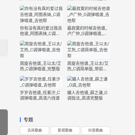
你有没有真的爱过我吉
最寂寞的时候吉他谱_
他谱_阿图表妹_C调弹
卢广仲_G调弹唱谱_高
唱谱_完整版
清六线谱
周旋吉他谱_王以太/艾
周旋吉他谱_王以太/艾
热_C调弹唱谱_完整版
热_C调简单版_带前奏
间奏
岁岁吉他谱_任素汐_C
媚人吉他谱_薛之谦_G
调弹唱谱_高清六线谱
调指法_高清完整版
专题
古风歌曲
影视歌曲
抖音歌曲