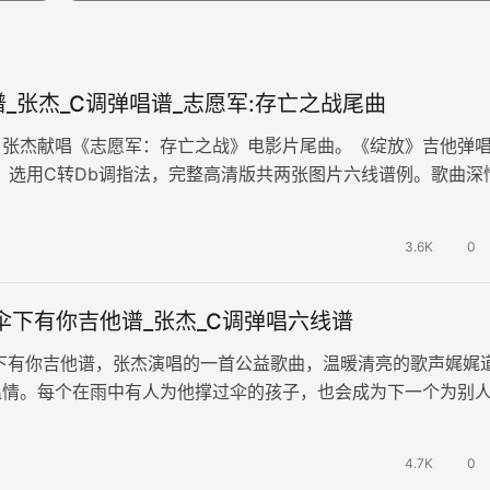
_张杰_C调弹唱谱_志愿军:存亡之战尾曲
，张杰献唱《志愿军：存亡之战》电影片尾曲。《绽放》吉他弹
，选用C转Db调指法，完整高清版共两张图片六线谱例。歌曲深
军战士们的家国情怀。在旋律的…
3.6K
0
伞下有你吉他谱_张杰_C调弹唱六线谱
伞下有你吉他谱，张杰演唱的一首公益歌曲，温暖清亮的歌声娓娓
温情。每个在雨中有人为他撑过伞的孩子，也会成为下一个为别
天空有雨 伞下有你》吉他翻唱…
4.7K
0