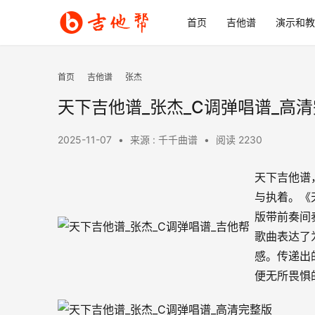
首页
吉他谱
演示和教
首页
吉他谱
张杰
天下吉他谱_张杰_C调弹唱谱_高
2025-11-07
•
来源 : 千千曲谱
•
阅读 2230
天下吉他谱
与执着。《
版带前奏间
歌曲表达了
感。传递出
便无所畏惧