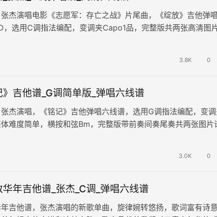
，张杰演唱电影《志愿军：存亡之战》片尾曲，《绽放》吉他弹
D，选用C调指法编配，变调夹Capo1品，完整版共两张高清图
旋律和深情的歌词，诠释了英…
3.8K
0
》吉他谱_G调简单版_弹唱六线谱
，张杰演唱，《铭记》吉他弹唱六线谱，选用G调指法编配，变调
，整体难度简单，横按和弦Bm，完整版带前奏间奏尾奏共两张图片
出了对过往深刻的眷恋与坚守…
3.0K
0
华年吉他谱_张杰_C调_弹唱六线谱
华年吉他谱，张杰演唱的新歌单曲，旋律婉转悠扬，歌词富有诗