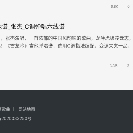
6.8K
0
谱_张杰_C调弹唱六线谱
谱，张杰演唱，一首浓郁的中国风韵味的歌曲，龙吟虎啸凌云志
起！《雪龙吟》吉他弹唱谱，选用C调指法编配，变调夹夹一品，
清图片六线谱。 千山万水在画…
5.5K
0
音歌曲
网站地图
备2020033250号