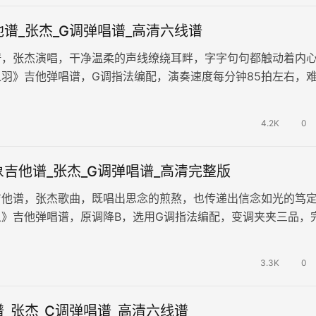
谱_张杰_G调弹唱谱_高清六线谱
谱，张杰演唱，干净温柔的声线缭绕耳畔，字字句句都触动着内
羽》吉他弹唱谱，G调指法编配，演奏速度每分钟85拍左右，
易上手。 歌声将温柔的故事…
4.2K
0
吉他谱_张杰_G调弹唱谱_高清完整版
吉他谱，张杰歌曲，既唱出思念的煎熬，也传递出信念如光的笃
象》吉他弹唱谱，原调降B，选用G调指法编配，变调夹夹三品，
清图片六线谱。这不仅是对情感…
3.3K
0
_张杰_C调弹唱谱_高清六线谱