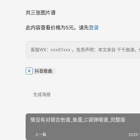
共三张图片谱
此内容查看价格为
5
元，请先
登录
客服WX：xxx61xxx 。免责声明：本文来自 千千
抖音歌曲
生成海报
情没有对错吉他谱_鱼蛋_C调弹唱谱_完整版
上一篇
2025-