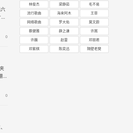
林俊杰
梁静茹
毛不易
唱六
流行歌曲
海来阿木
王菲
片
网络歌曲
罗大佑
莫文蔚
蔡健雅
薛之谦
许嵩
0
许巍
赵雷
邓丽君
邓紫棋
陈奕迅
隔壁老樊
夹
谱
0
意、