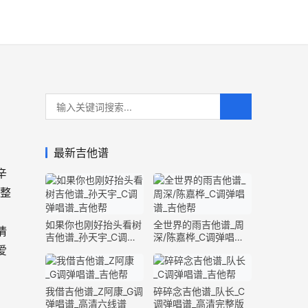
最新吉他谱
辛
完整
如果你也刚好抬头看树
全世界的雨吉他谱_周
情
吉他谱_孙天宇_C调弹
深/陈嘉桦_C调弹唱谱_
爱
唱谱_完整版
完整版
我借吉他谱_Z阿康_G调
碎碎念吉他谱_队长_C
弹唱谱_高清六线谱
调弹唱谱_高清完整版