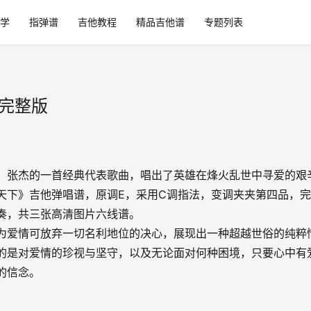
学
指弹谱
吉他教程
精品吉他谱
专题列表
清完整版
，张杰的一首经典代表歌曲，唱出了英雄在烽火乱世中寻爱的艰
天下》吉他弹唱谱，原调E，采用C调指法，变调夹夹第四品，
奏，共三张高清图片六线谱。
为爱情可放弃一切名利地位的决心，展现出一种超越世俗的纯粹
的是对爱情的珍视与坚守，以及无论面对何种困境，只要心中有
的信念。