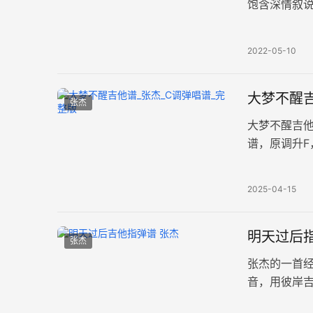
饱含深情叙
受，娓娓唱出
2022-05-10
大梦不醒吉
张杰
大梦不醒吉
谱，原调升
例。歌曲唱
2025-04-15
明天过后指
张杰
张杰的一首经
音，用彼岸
让人动心的