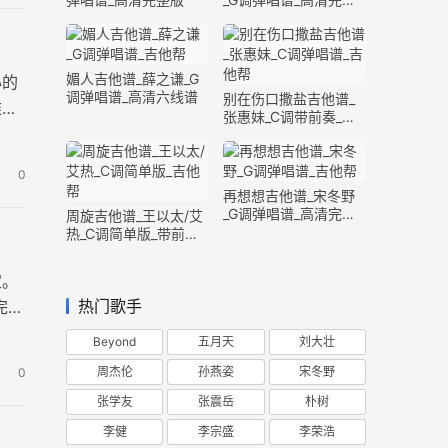
版
媚人吉他谱_薛之谦_G
心的
调弹唱谱_高清六线谱
别在伤口撒盐吉他谱_
难度
张惠妹_C调带前奏_完
整版
0
再想想吉他谱_宋冬野
_G调弹唱谱_高清完整
周旋吉他谱_王以太/艾
版
热_C调简单版_带前奏
间奏
定。
热门歌手
完整
Beyond
五月天
刘大壮
周杰伦
孙燕姿
宋冬野
0
张学友
张震岳
朴树
李健
李宗盛
李荣浩